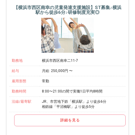
【横浜市西区南幸の児童発達支援施設】ST募集♪横浜
駅から徒歩6分♪研修制度充実◎
勤務地
横浜市西区南幸二11-7
給与
月給: 250,000円 〜
雇用形態
常勤
勤務時間
8:00〜21:00の間で実働1日平均8時間
沿線/最寄駅
JR、市営地下鉄「横浜駅」より徒歩6分
相鉄線「平沼橋駅」より徒歩5分
詳細を見る