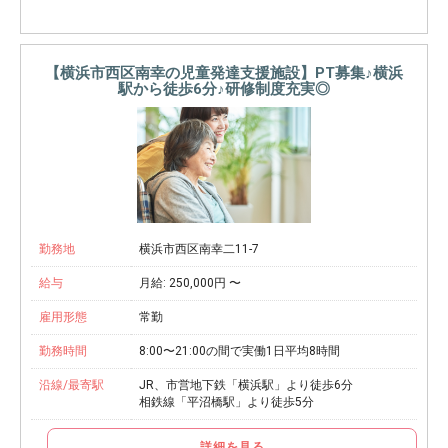
【横浜市西区南幸の児童発達支援施設】PT募集♪横浜
駅から徒歩6分♪研修制度充実◎
勤務地
横浜市西区南幸二11-7
給与
月給: 250,000円 〜
雇用形態
常勤
勤務時間
8:00〜21:00の間で実働1日平均8時間
沿線/最寄駅
JR、市営地下鉄「横浜駅」より徒歩6分
相鉄線「平沼橋駅」より徒歩5分
詳細を見る