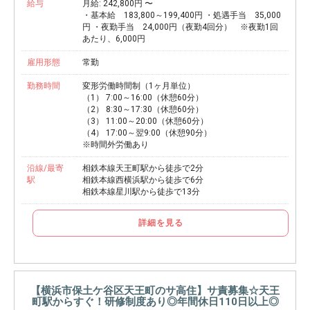
給与
月給: 242,800円 〜
・基本給 183,800～199,400円 ・処遇手当 35,000
円 ・夜勤手当 24,000円（夜勤4回分） ※夜勤1回
あたり、6,000円
雇用形態
常勤
勤務時間
変形労働時間制（1ヶ月単位）
（1） 7:00～16:00（休憩60分）
（2） 8:30～17:30（休憩60分）
（3） 11:00～20:00（休憩60分）
（4） 17:00～翌9:00（休憩90分）
※時間外労働あり
沿線/最寄
相鉄本線天王町駅から徒歩で2分
駅
相鉄本線西横浜駅から徒歩で6分
相鉄本線星川駅から徒歩で13分
詳細を見る
【横浜市保土ケ谷区天王町のサ高住】サ責募集☆天王
町駅からすぐ！研修制度あり◎年間休日110日以上◎