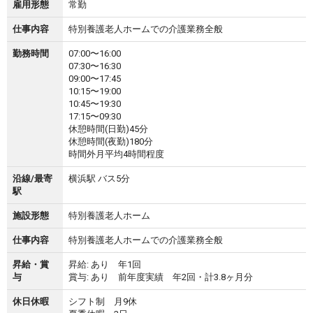
雇用形態
常勤
仕事内容
特別養護老人ホームでの介護業務全般
勤務時間
07:00〜16:00
07:30〜16:30
09:00〜17:45
10:15〜19:00
10:45〜19:30
17:15〜09:30
休憩時間(日勤)45分
休憩時間(夜勤)180分
時間外月平均4時間程度
沿線/最寄
横浜駅 バス5分
駅
施設形態
特別養護老人ホーム
仕事内容
特別養護老人ホームでの介護業務全般
昇給・賞
昇給: あり 年1回
与
賞与: あり 前年度実績 年2回・計3.8ヶ月分
休日休暇
シフト制 月9休