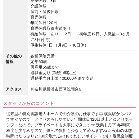
夏季休暇 3日
介護休暇
産前・産後休暇
育児休暇
年間休日120日
育児休暇取得実績あり
有給休暇 あり 12日 （初年度12日、入職後～3ヶ月
に3日付与）
厚生特休1日 （月9日～10日休）
その他の
各種保険完備
情報
定年60歳
再雇用65歳まで
退職金あり (勤続1年以上)
通勤手当月上限 100,000円まで支給
アクセス
神奈川県横浜市西区浅間台6
スタッフからのコメント
従来型の特別養護老人ホームでの介護のお仕事です◎ 横浜駅からバス
ですぐなので、アクセスもしやすい♪ 年間休日120日以上とゆとりある
シフトなので、プライベートも大事にできます☆ 残業も月平均4時間
程度と少なめなので、体への負担も少なくて済みますね☆ 夜勤の休憩
時間はたっぷりと180分取れるのもうれしいポイントです♪ 退職金制度