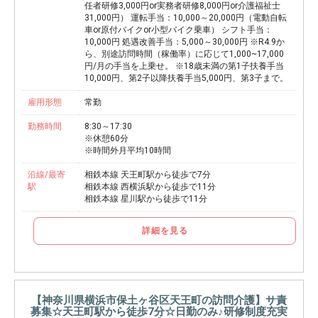
任者研修3,000円or実務者研修8,000円or介護福祉士
31,000円） 運転手当：10,000～20,000円（電動自転
車or原付バイクor小型バイク乗車） シフト手当：
10,000円 処遇改善手当：5,000～30,000円 ※R4.9か
ら、別途訪問時間（稼働率）に応じて1,000~17,000
円/月の手当を上乗せ。 ※18歳未満の第1子扶養手当
10,000円、第2子以降扶養手当5,000円、第3子まで。
雇用形態
常勤
勤務時間
8:30～17:30
※休憩60分
※時間外月平均10時間
沿線/最寄
相鉄本線 天王町駅から徒歩で7分
駅
相鉄本線 西横浜駅から徒歩で11分
相鉄本線 星川駅から徒歩で11分
詳細を見る
【神奈川県横浜市保土ヶ谷区天王町の訪問介護】サ責
募集☆天王町駅から徒歩7分☆日勤のみ♪研修制度充実