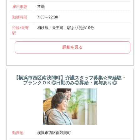
雇用形態
常勤
勤務時間
7:00～22:00
沿線/最寄
相鉄線「天王町」駅より徒歩10分
駅
詳細を見る
【横浜市西区南浅間町】介護スタッフ募集☆未経験・
ブランクＯＫ◎日勤のみ◎昇給・賞与あり◎
勤務地
横浜市西区南浅間町