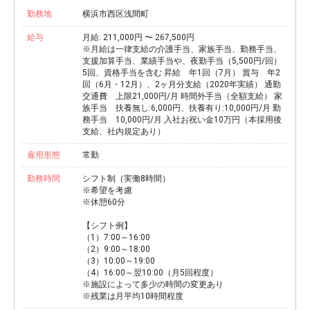
勤務地
横浜市西区浅間町
給与
月給: 211,000円 〜 267,500円
※月給は一律支給の介護手当、家族手当、勤務手当、
支援加算手当、業績手当や、夜勤手当（5,500円/回）
5回、資格手当を含む 昇給 年1回（7月） 賞与 年2
回（6月・12月）、2ヶ月分支給（2020年実績） 通勤
交通費 上限21,000円/月 時間外手当（全額支給） 家
族手当 扶養無し:6,000円、扶養有り:10,000円/月 勤
務手当 10,000円/月 入社お祝い金10万円（本採用後
支給、社内規定あり）
雇用形態
常勤
勤務時間
シフト制（実働8時間）
※希望を考慮
※休憩60分
【シフト例】
（1）7:00～16:00
（2）9:00～18:00
（3）10:00～19:00
（4）16:00～翌10:00（月5回程度）
※施設によって多少の時間の変更あり
※残業は月平均10時間程度