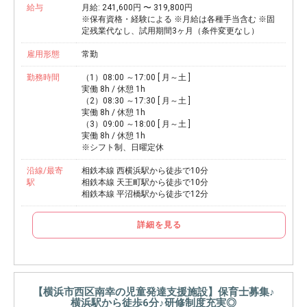
給与
月給: 241,600円 〜 319,800円
※保有資格・経験による ※月給は各種手当含む ※固
定残業代なし、試用期間3ヶ月（条件変更なし）
雇用形態
常勤
勤務時間
（1）08:00 ～17:00 [ 月～土 ]
実働 8h / 休憩 1h
（2）08:30 ～17:30 [ 月～土 ]
実働 8h / 休憩 1h
（3）09:00 ～18:00 [ 月～土 ]
実働 8h / 休憩 1h
※シフト制、日曜定休
沿線/最寄
相鉄本線 西横浜駅から徒歩で10分
駅
相鉄本線 天王町駅から徒歩で10分
相鉄本線 平沼橋駅から徒歩で12分
詳細を見る
【横浜市西区南幸の児童発達支援施設】保育士募集♪
横浜駅から徒歩6分♪研修制度充実◎