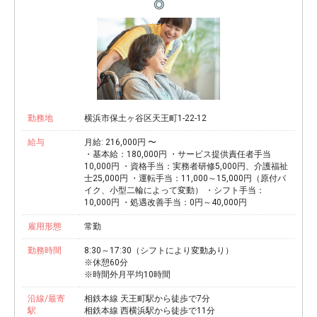
◎
勤務地
横浜市保土ヶ谷区天王町1-22-12
給与
月給: 216,000円 〜
・基本給：180,000円 ・サービス提供責任者手当
10,000円 ・資格手当：実務者研修5,000円、介護福祉
士25,000円 ・運転手当：11,000～15,000円（原付バ
イク、小型二輪によって変動） ・シフト手当：
10,000円 ・処遇改善手当：0円～40,000円
雇用形態
常勤
勤務時間
8:30～17:30（シフトにより変動あり）
※休憩60分
※時間外月平均10時間
沿線/最寄
相鉄本線 天王町駅から徒歩で7分
駅
相鉄本線 西横浜駅から徒歩で11分