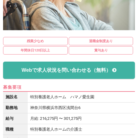
残業少なめ
退職金制度あり
年間休日120日以上
賞与あり
Webで求人状況を問い合わせる（無料）
募集要項
施設名
特別養護老人ホーム ハマノ愛生園
勤務地
神奈川県横浜市西区浅間台6
給与
月給: 216,275円 〜 301,275円
職種
特別養護老人ホームの介護士