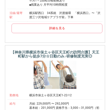
※月1～2回程日曜勤務あり
■残業あり 月平均10時間程度
沿線/最寄
横浜駅西口 34系統 沢渡循環 「横浜西口」〜「沢
駅
渡三ツ沢地域ケアプラザ前」下車
詳細を見る
【神奈川県横浜市保土ヶ谷区天王町の訪問介護】天王
町駅から徒歩7分☆日勤のみ♪研修制度充実◎
勤務地
横浜市保土ヶ谷区天王町1-22-12
給与
月給: 229,000円 〜 292,000円
基本給：201,000円 資格手当：3,000～31,000円（初