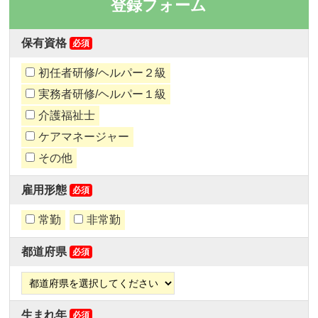
登録フォーム
保有資格
必須
初任者研修/ヘルパー２級
実務者研修/ヘルパー１級
介護福祉士
ケアマネージャー
その他
雇用形態
必須
常勤
非常勤
都道府県
必須
生まれ年
必須