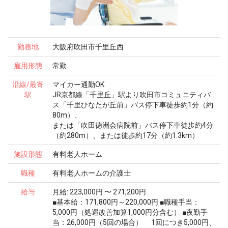
勤務地
大阪府吹田市千里丘西
雇用形態
常勤
沿線/最寄
マイカー通勤OK
駅
JR京都線「千里丘」駅より吹田市コミュニティバ
ス「千里ひなたが丘前」バス停下車徒歩約1分（約
80m）、
または「吹田徳洲会病院前」バス停下車徒歩約4分
（約280m）、または徒歩約17分（約1.3km）
施設形態
有料老人ホーム
職種
有料老人ホームの介護士
給与
月給: 223,000円 〜 271,200円
■基本給：171,800円～220,000円 ■職種手当：
5,000円（処遇改善加算1,000円分含む） ■夜勤手
当：26,000円（5回の場合） 1回につき5,000円、