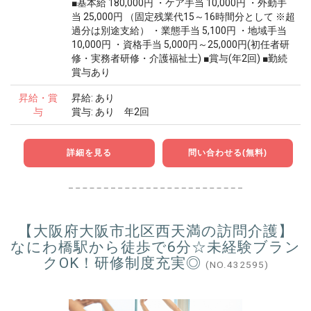
■基本給 180,000円 ・ケア手当 10,000円 ・外勤手
当 25,000円 （固定残業代15～16時間分として ※超
過分は別途支給） ・業態手当 5,100円 ・地域手当
10,000円 ・資格手当 5,000円～25,000円(初任者研
修・実務者研修・介護福祉士) ■賞与(年2回) ■勤続
賞与あり
昇給・賞
昇給: あり
与
賞与: あり 年2回
詳細を見る
問い合わせる(無料)
【大阪府大阪市北区西天満の訪問介護】
なにわ橋駅から徒歩で6分☆未経験ブラン
クOK！研修制度充実◎
(NO.432595)