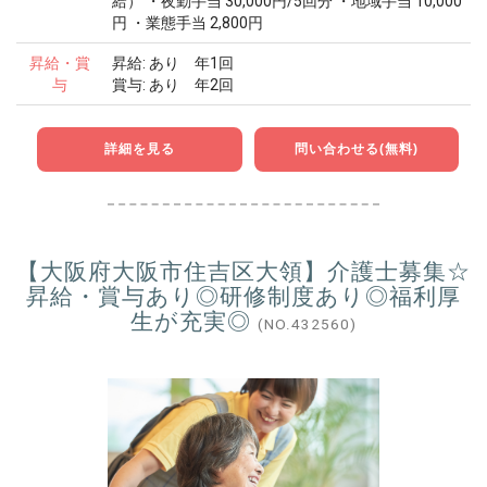
給） ・夜勤手当 30,000円/5回分 ・地域手当 10,000
円 ・業態手当 2,800円
昇給・賞
昇給: あり 年1回
与
賞与: あり 年2回
詳細を見る
問い合わせる(無料)
【大阪府大阪市住吉区大領】介護士募集☆
昇給・賞与あり◎研修制度あり◎福利厚
生が充実◎
(NO.432560)