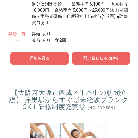
過分は別途支給） ・業態手当 5,100円 ・地域手当
10,000円 ・資格手当 5,000円～25,000円(初任者研
修・実務者研修・介護福祉士) ■賞与(年2回) ■勤続
賞与あり
昇給・賞
昇給: あり
与
賞与: あり 年2回
詳細を見る
問い合わせる(無料)
【大阪府大阪市西成区千本中の訪問介
護】 岸里駅からすぐ◎未経験ブランク
OK！研修制度充実◎
(NO.432589)