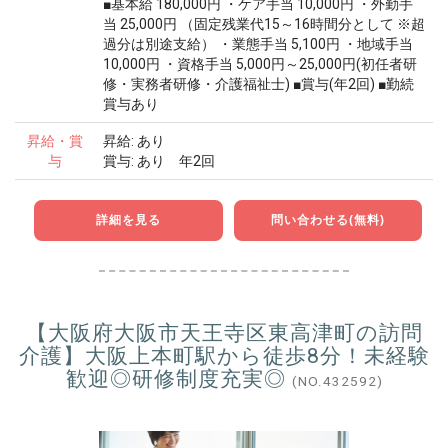
■基本給 180,000円 ・ケア手当 10,000円 ・外勤手
当 25,000円 （固定残業代15～16時間分として ※超
過分は別途支給） ・業態手当 5,100円 ・地域手当
10,000円 ・資格手当 5,000円～25,000円(初任者研
修・実務者研修・介護福祉士) ■賞与(年2回) ■勤続
賞与あり
昇給・賞
昇給: あり
与
賞与: あり 年2回
詳細を見る
問い合わせる(無料)
【大阪府大阪市天王寺区東高津町の訪問
介護】大阪上本町駅から徒歩8分！未経験
歓迎◎研修制度充実◎
(NO.432592)