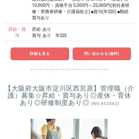
10,000円 ・資格手当 5,000円～25,000円(初任者研
修・実務者研修・介護福祉士) ■賞与(年2回) ■勤続
賞与あり
昇給・賞
昇給: あり
与
賞与: あり 年2回
詳細を見る
問い合わせる(無料)
【大阪府大阪市淀川区西宮原】管理職（介
護）募集☆昇給・賞与あり◎産休・育休
あり◎研修制度あり◎
(NO.432562)