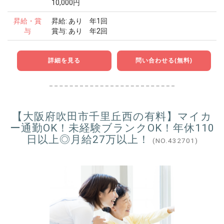
10,000円
昇給・賞
昇給: あり 年1回
与
賞与: あり 年2回
詳細を見る
問い合わせる(無料)
【大阪府吹田市千里丘西の有料】マイカ
ー通勤OK！未経験ブランクOK！年休110
日以上◎月給27万以上！
(NO.432701)