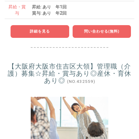
昇給・賞
昇給: あり 年1回
与
賞与: あり 年2回
詳細を見る
問い合わせる(無料)
【大阪府大阪市住吉区大領】管理職（介
護）募集☆昇給・賞与あり◎産休・育休
あり◎
(NO.432559)