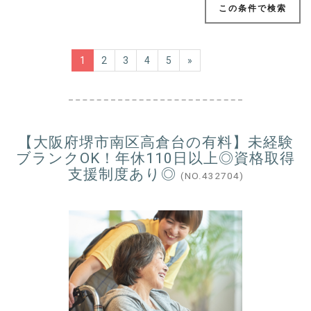
この条件で検索
1
2
3
4
5
»
【大阪府堺市南区高倉台の有料】未経験
ブランクOK！年休110日以上◎資格取得
支援制度あり◎
(NO.432704)