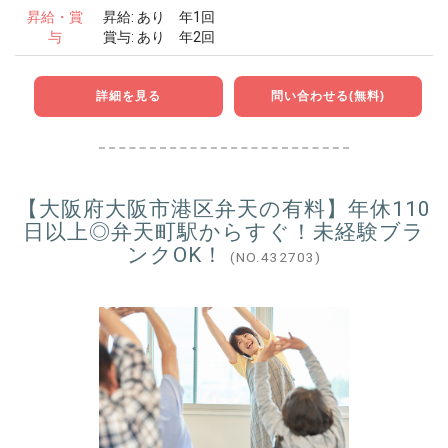
昇給・賞
昇給: あり 年1回
与
賞与: あり 年2回
詳細を見る
問い合わせる(無料)
【大阪府大阪市港区弁天の有料】年休110
日以上◎弁天町駅からすぐ！未経験ブラ
ンクOK！
(NO.432703)