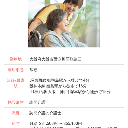
勤務地
大阪府大阪市西淀川区歌島三
雇用形態
常勤
沿線/最寄
JR東西線 御幣島駅から徒歩で4分
駅
阪神本線 姫島駅から徒歩で16分
JR神戸線(大阪～神戸) 塚本駅から徒歩で15分
施設形態
訪問介護
職種
訪問介護の介護士
給与
月給: 231,500円 〜 255,100円