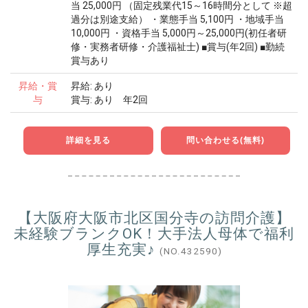
当 25,000円 （固定残業代15～16時間分として ※超
過分は別途支給） ・業態手当 5,100円 ・地域手当
10,000円 ・資格手当 5,000円～25,000円(初任者研
修・実務者研修・介護福祉士) ■賞与(年2回) ■勤続
賞与あり
昇給・賞
昇給: あり
与
賞与: あり 年2回
詳細を見る
問い合わせる(無料)
【大阪府大阪市北区国分寺の訪問介護】
未経験ブランクOK！大手法人母体で福利
厚生充実♪
(NO.432590)