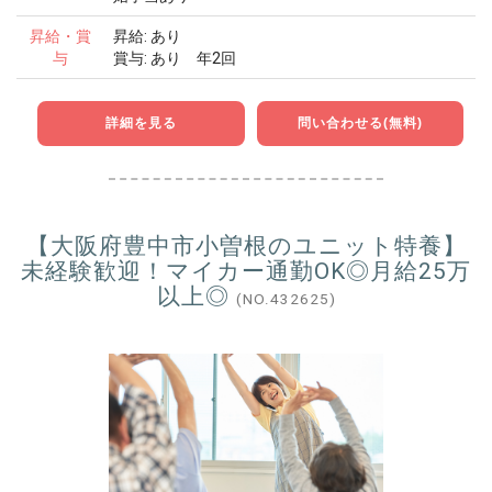
昇給・賞
昇給: あり
与
賞与: あり 年2回
詳細を見る
問い合わせる(無料)
【大阪府豊中市小曽根のユニット特養】
未経験歓迎！マイカー通勤OK◎月給25万
以上◎
(NO.432625)