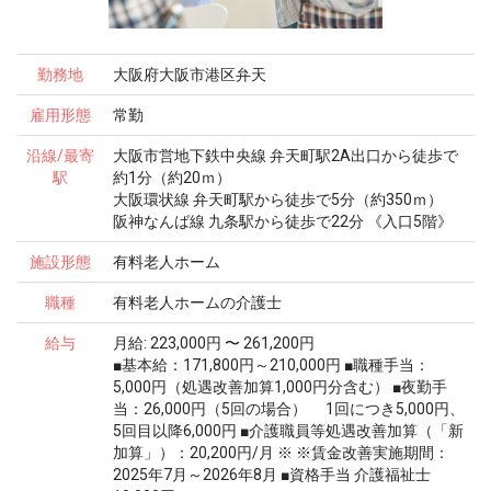
勤務地
大阪府大阪市港区弁天
雇用形態
常勤
沿線/最寄
大阪市営地下鉄中央線 弁天町駅2A出口から徒歩で
駅
約1分（約20ｍ）
大阪環状線 弁天町駅から徒歩で5分（約350ｍ）
阪神なんば線 九条駅から徒歩で22分 《入口5階》
施設形態
有料老人ホーム
職種
有料老人ホームの介護士
給与
月給: 223,000円 〜 261,200円
■基本給：171,800円～210,000円 ■職種手当：
5,000円（処遇改善加算1,000円分含む） ■夜勤手
当：26,000円（5回の場合） 1回につき5,000円、
5回目以降6,000円 ■介護職員等処遇改善加算（「新
加算」）：20,200円/月 ※ ※賃金改善実施期間：
2025年7月～2026年8月 ■資格手当 介護福祉士