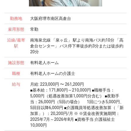
勤務地
大阪府堺市南区高倉台
雇用形態
常勤
沿線/最寄
南海泉北線 「泉ヶ丘」 駅より南海バス約10分 「高
駅
倉台センター」 バス停下車徒歩約3分または徒歩約
20分
施設形態
有料老人ホーム
職種
有料老人ホームの介護士
給与
月給: 223,000円 〜 261,200円
■基本給：171,800円～210,000円 ■職種手当：
5,000円（処遇改善加算1,000円分含む） ■夜勤手
当：26,000円（5回の場合） 1回につき5,000円、
5回目以降6,000円 ■介護職員等処遇改善加算（「新
加算」）：20,200円/月 ※ ※賃金改善実施期間：
2025年7月～2026年8月 ■資格手当 介護福祉士
10,000円