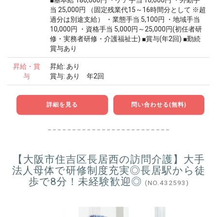
■基本給 180,000円 ・ケア手当 10,000円 ・外勤手
当 25,000円 （固定残業代15～16時間分として ※超
過分は別途支給） ・業態手当 5,100円 ・地域手当
10,000円 ・資格手当 5,000円～25,000円(初任者研
修・実務者研修・介護福祉士) ■賞与(年2回) ■勤続
賞与あり
昇給・賞
昇給: あり
与
賞与: あり 年2回
詳細を見る
問い合わせる(無料)
【大阪市住吉区長居西の訪問介護】大手
法人母体で研修制度充実◎長居駅から徒
歩で8分！未経験歓迎◎
(NO.432593)