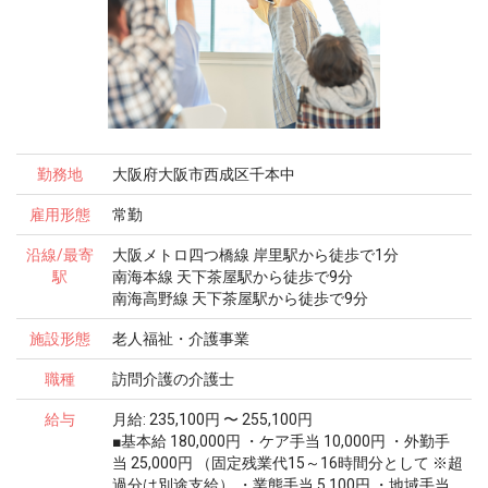
勤務地
大阪府大阪市西成区千本中
雇用形態
常勤
沿線/最寄
大阪メトロ四つ橋線 岸里駅から徒歩で1分
駅
南海本線 天下茶屋駅から徒歩で9分
南海高野線 天下茶屋駅から徒歩で9分
施設形態
老人福祉・介護事業
職種
訪問介護の介護士
給与
月給: 235,100円 〜 255,100円
■基本給 180,000円 ・ケア手当 10,000円 ・外勤手
当 25,000円 （固定残業代15～16時間分として ※超
過分は別途支給） ・業態手当 5,100円 ・地域手当