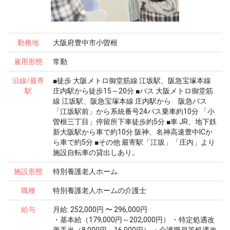
勤務地
大阪府豊中市小曽根
雇用形態
常勤
沿線/最寄
■徒歩 大阪メトロ御堂筋線 江坂駅、阪急宝塚本線
駅
庄内駅から徒歩15～20分 ■バス 大阪メトロ御堂筋
線 江坂駅、阪急宝塚本線 庄内駅から 阪急バス
「江坂駅前」から系統番号24バス乗車約10分 「小
曽根三丁目」停留所下車徒歩約5分 ■車 JR、地下鉄
新大阪駅から車で約10分 阪神、名神高速豊中ICか
ら車で約5分 ■その他 最寄駅「江坂」「庄内」より
施設自転車の貸出しあり。
施設形態
特別養護老人ホーム
職種
特別養護老人ホームの介護士
給与
月給: 252,000円 〜 296,000円
・基本給（179,000円～202,000円） ・特定処遇改
善手当（8,000円～16,000円） ・介護職員等処遇改