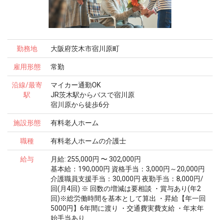
勤務地
大阪府茨木市宿川原町
雇用形態
常勤
沿線/最寄
マイカー通勤OK
駅
JR茨木駅からバスで宿川原
宿川原から徒歩6分
施設形態
有料老人ホーム
職種
有料老人ホームの介護士
給与
月給: 255,000円 〜 302,000円
基本給：190,000円 資格手当：3,000円～20,000円
介護職員支援手当：30,000円 夜勤手当：8,000円/
回(月4回) ※ 回数の増減は要相談 ・賞与あり(年2
回)※総労働時間を基本として算出 ・昇給【年一回
5000円】6年間に渡り ・交通費実費支給 ・年末年
始手当あり