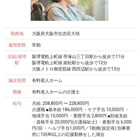
勤務地
大阪府大阪市住吉区大領
雇用形態
常勤
沿線/最寄
阪堺電軌上町線 帝塚山三丁目駅から徒歩で11分
駅
阪堺電軌上町線 姫松駅から徒歩で12分
大阪メトロ御堂筋線 西田辺駅から徒歩で13分
施設形態
有料老人ホーム
職種
有料老人ホームの介護士
給与
月給: 208,800円 〜 228,800円
介護職 ■基本給 186,000円 ・ケア手当 10,000円 ・
地域手当 10,000円 ・業態手当 2,800円 ■別途支給
・資格手当 20,000円(介護福祉士) ・夜勤手当 6,000
円/回 ・ヘルプ手当1,000円／1勤務(規定有) 別事業
所に1回4h以上の応援勤務をした場合