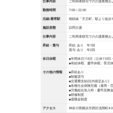
仕事内容
ご利用者様宅での介護業務お
勤務時間
7:00～22:00
沿線/最寄駅
相鉄線「天王町」駅より徒歩1
施設形態
訪問介護
仕事内容
ご利用者様宅での介護業務お
昇給・賞与
昇給: あり 年1回
賞与: あり 年2回
休日休暇
■年間休日113日（公休110
■有給休暇、慶弔休暇、育児
その他の情報
■昇給あり
■制服貸与
■交通費支給(社内規定あり)
■各種社会保険完備（雇用・
■労働組合加入時：慶弔見舞
■研修制度
■退職金制度
アクセス
神奈川県横浜市西区浅間町4-33