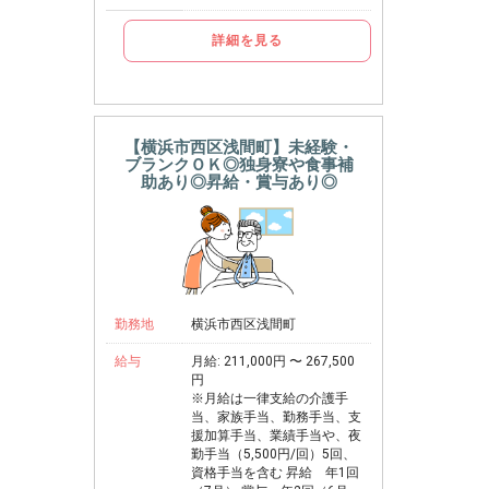
詳細を見る
【横浜市西区浅間町】未経験・
ブランクＯＫ◎独身寮や食事補
助あり◎昇給・賞与あり◎
勤務地
横浜市西区浅間町
給与
月給: 211,000円 〜 267,500
円
※月給は一律支給の介護手
当、家族手当、勤務手当、支
援加算手当、業績手当や、夜
勤手当（5,500円/回）5回、
資格手当を含む 昇給 年1回