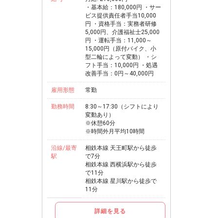
・基本給：180,000円 ・サー
ビス提供責任者手当10,000
円 ・資格手当：実務者研修
5,000円、介護福祉士25,000
円 ・運転手当：11,000～
15,000円（原付バイク、小
型二輪によって変動） ・シ
フト手当：10,000円 ・処遇
改善手当：0円～40,000円
雇用形態
常勤
勤務時間
8:30～17:30（シフトにより
変動あり）
※休憩60分
※時間外月平均10時間
沿線/最寄
相鉄本線 天王町駅から徒歩
駅
で7分
相鉄本線 西横浜駅から徒歩
で11分
相鉄本線 星川駅から徒歩で
11分
詳細を見る