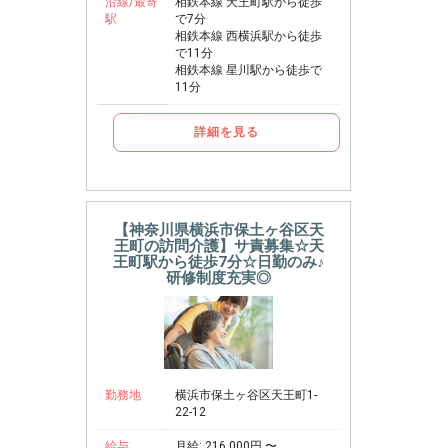
沿線/最寄
相鉄本線 天王町駅から徒歩
駅
で7分
相鉄本線 西横浜駅から徒歩
で11分
相鉄本線 星川駅から徒歩で
11分
詳細を見る
【神奈川県横浜市保土ヶ谷区天
王町の訪問介護】サ責募集☆天
王町駅から徒歩7分☆日勤のみ♪
研修制度充実◎
勤務地
横浜市保土ヶ谷区天王町1-
22-12
給与
月給: 216,000円 〜