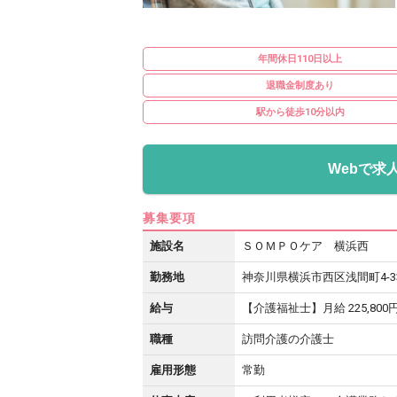
年間休日110日以上
退職金制度あり
駅から徒歩10分以内
Webで求
募集要項
施設名
ＳＯＭＰＯケア 横浜西
勤務地
神奈川県横浜市西区浅間町4-33
給与
【介護福祉士】月給 225,800
職種
訪問介護の介護士
雇用形態
常勤