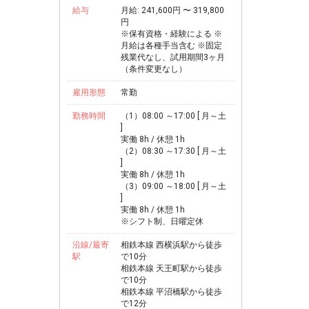
給与
月給: 241,600円 〜 319,800
円
※保有資格・経験による ※
月給は各種手当含む ※固定
残業代なし、試用期間3ヶ月
（条件変更なし）
雇用形態
常勤
勤務時間
（1）08:00 ～17:00 [ 月～土
]
実働 8h / 休憩 1h
（2）08:30 ～17:30 [ 月～土
]
実働 8h / 休憩 1h
（3）09:00 ～18:00 [ 月～土
]
実働 8h / 休憩 1h
※シフト制、日曜定休
沿線/最寄
相鉄本線 西横浜駅から徒歩
駅
で10分
相鉄本線 天王町駅から徒歩
で10分
相鉄本線 平沼橋駅から徒歩
で12分