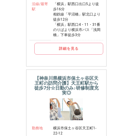
沿線/最寄
「横浜」駅西口出口5より徒
駅
歩16分
相鉄線「平沼橋」駅北口より
徒歩12分
「横浜」駅西口4・11・31番
のりばより横浜市バス「浅岡
橋」下車徒歩3分
詳細を見る
【神奈川県横浜市保土ヶ谷区天
王町の訪問介護】天王町駅から
徒歩7分☆日勤のみ♪研修制度充
実◎
勤務地
横浜市保土ヶ谷区天王町1-
22-12