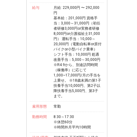
給与
月給: 229,000円 〜 292,000
円
基本給：201,000円 資格手
当：3,000～31,000円（初任
者研修3,000円or実務者研修
8,000円or介護福祉士31,000
円） 運転手当：10,000～
20,000円（電動自転車or原付
バイクor小型バイク乗車）
シフト手当：10,000円 処遇
改善手当：5,000～30,000円
※R4.9から、別途訪問時間
（稼働率）に応じて
1,000~17,000円/月の手当を
上乗せ。 ※18歳未満の第1子
扶養手当10,000円、第2子以
降扶養手当5,000円、第3子
まで。
雇用形態
常勤
勤務時間
8:30～17:30
※休憩60分
※時間外月平均10時間