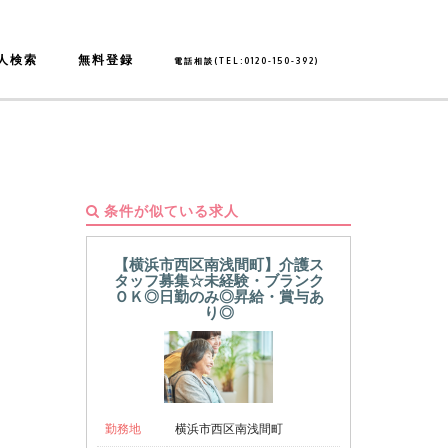
人検索
無料登録
電話相談(TEL:0120-150-392)
条件が似ている求人
【横浜市西区南浅間町】介護ス
タッフ募集☆未経験・ブランク
ＯＫ◎日勤のみ◎昇給・賞与あ
り◎
勤務地
横浜市西区南浅間町