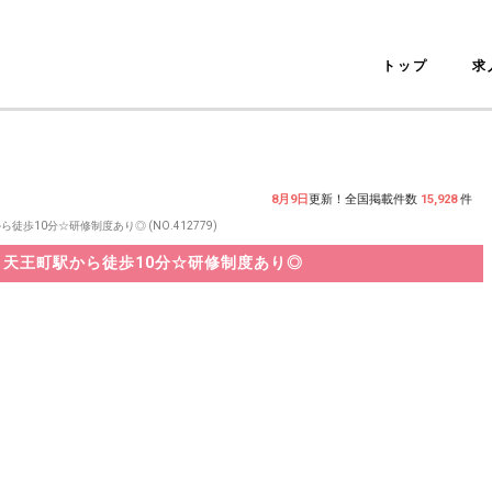
トップ
求
8月9日
更新！全国掲載件数
15,928
件
10分☆研修制度あり◎ (NO.412779)
天王町駅から徒歩10分☆研修制度あり◎