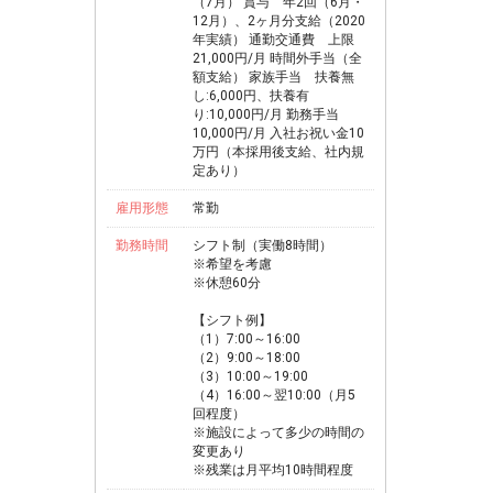
（7月） 賞与 年2回（6月・
12月）、2ヶ月分支給（2020
年実績） 通勤交通費 上限
21,000円/月 時間外手当（全
額支給） 家族手当 扶養無
し:6,000円、扶養有
り:10,000円/月 勤務手当
10,000円/月 入社お祝い金10
万円（本採用後支給、社内規
定あり）
雇用形態
常勤
勤務時間
シフト制（実働8時間）
※希望を考慮
※休憩60分
【シフト例】
（1）7:00～16:00
（2）9:00～18:00
（3）10:00～19:00
（4）16:00～翌10:00（月5
回程度）
※施設によって多少の時間の
変更あり
※残業は月平均10時間程度