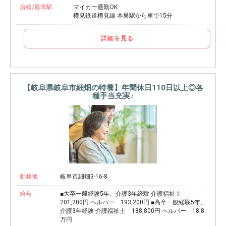
沿線/最寄駅
マイカー通勤OK
樽見鉄道樽見線 本巣駅から車で15分
詳細を見る
【岐阜県岐阜市細畑の特養】年間休日110日以上◎各
種手当充実♪
勤務地
岐阜市細畑3-16-8
給与
■大卒一般経験5年、介護3年経験 介護福祉士
201,200円 ヘルパー 193,200円 ■高卒一般経験5年、
介護3年経験 介護福祉士 188,800円 ヘルパー 18.8
万円