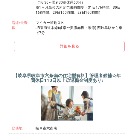
（16:30～翌9:30※休憩60分）
※1ヶ月単位の所定労働時間制（31日176時間、30日
168時間、29日160時間、28日160時間）
沿線/最寄
マイカー通勤ＯＫ
駅
JR東海道本線(岐阜〜美濃赤坂・米原) 西岐阜駅から車
で7分
詳細を見る
【岐阜県岐阜市六条南の住宅型有料】管理者候補☆年
間休日110日以上◎退職金制度あり♪
勤務地
岐阜市六条南