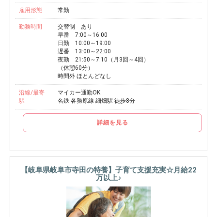
雇用形態
常勤
勤務時間
交替制 あり
早番 7:00～16:00
日勤 10:00～19:00
遅番 13:00～22:00
夜勤 21:50～7:10（月3回～4回）
（休憩60分）
時間外 ほとんどなし
沿線/最寄
マイカー通勤OK
駅
名鉄 各務原線 細畑駅 徒歩8分
詳細を見る
【岐阜県岐阜市寺田の特養】子育て支援充実☆月給22
万以上♪