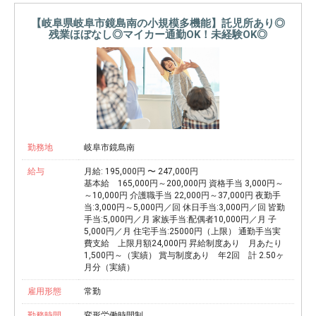
【岐阜県岐阜市鏡島南の小規模多機能】託児所あり◎
残業ほぼなし◎マイカー通勤OK！未経験OK◎
勤務地
岐阜市鏡島南
給与
月給: 195,000円 〜 247,000円
基本給 165,000円～200,000円 資格手当 3,000円～
～10,000円 介護職手当 22,000円～37,000円 夜勤手
当:3,000円～5,000円／回 休日手当:3,000円／回 皆勤
手当:5,000円／月 家族手当:配偶者10,000円／月 子
5,000円／月 住宅手当:25000円（上限） 通勤手当実
費支給 上限月額24,000円 昇給制度あり 月あたり
1,500円～（実績） 賞与制度あり 年2回 計 2.50ヶ
月分（実績）
雇用形態
常勤
勤務時間
変形労働時間制