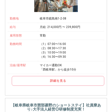
勤務地
岐阜市鏡島南1-2-38
給与
月給: 214,000円 〜 239,800円
雇用形態
常勤
勤務時間
（1）07:00〜16:00
（2）08:30〜17:30
（3）10:00〜19:00
（4）16:30〜09:30
沿線/最寄駅
マイカー通勤OK
「西岐阜駅」から徒歩10分
詳細を見る
【岐阜県岐阜市茜部菱野のショートステイ】社員寮あ
り♪大手法人経営◎研修制度充実！