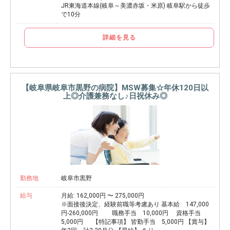
JR東海道本線(岐阜～美濃赤坂・米原) 岐阜駅から徒歩
で10分
詳細を見る
【岐阜県岐阜市黒野の病院】MSW募集☆年休120日以
上◎介護兼務なし♪日祝休み◎
勤務地
岐阜市黒野
給与
月給: 162,000円 〜 275,000円
※面接後決定、経験前職等考慮あり 基本給 147,000
円-260,000円 職務手当 10,000円 資格手当
5,000円 【特記事項】 皆勤手当 5,000円 【賞与】