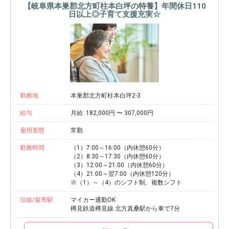
【岐阜県本巣郡北方町柱本白坪の特養】年間休日110
日以上◎子育て支援充実☆
勤務地
本巣郡北方町柱本白坪2-3
給与
月給: 182,000円 〜 307,000円
雇用形態
常勤
勤務時間
（1）7:00～16:00（内休憩60分）
（2）8:30～17:30（内休憩60分）
（3）12:00～21:00（内休憩60分）
（4）21:00～翌7:00（内休憩120分）
※（1）～（4）のシフト制、複数シフト
沿線/最寄駅
マイカー通勤OK
樽見鉄道樽見線 北方真桑駅から車で7分