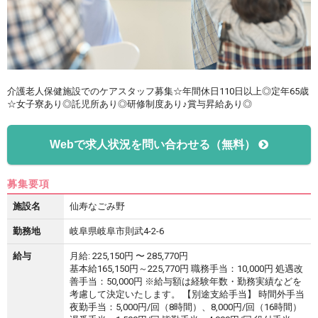
介護老人保健施設でのケアスタッフ募集☆年間休日110日以上◎定年65歳
☆女子寮あり◎託児所あり◎研修制度あり♪賞与昇給あり◎
Webで求人状況を問い合わせる（無料）
募集要項
施設名
仙寿なごみ野
勤務地
岐阜県岐阜市則武4-2-6
給与
月給: 225,150円 〜 285,770円
基本給165,150円～225,770円 職務手当：10,000円 処遇改
善手当：50,000円 ※給与額は経験年数・勤務実績などを
考慮して決定いたします。 【別途支給手当】 時間外手当
夜勤手当：5,000円/回（8時間）、8,000円/回（16時間）