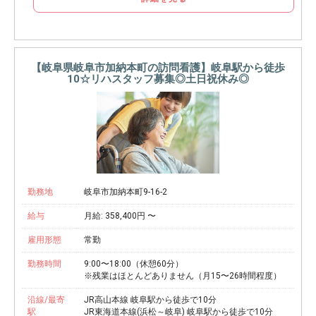
【岐阜県岐阜市加納本町の訪問看護】岐阜駅から徒歩
10☆リハスタッフ募集◎土日祝休み◎
勤務地
岐阜市加納本町9-16-2
給与
月給: 358,400円 〜
雇用形態
常勤
勤務時間
9:00〜18:00（休憩60分）
※残業はほとんどありません（月15〜26時間程度）
沿線/最寄
JR高山本線 岐阜駅から徒歩で10分
駅
JR東海道本線(浜松～岐阜) 岐阜駅から徒歩で10分