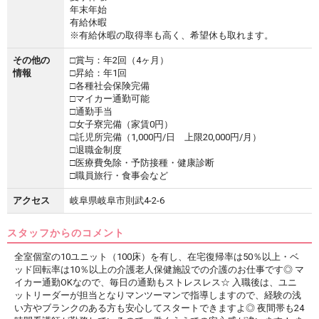
年末年始
有給休暇
※有給休暇の取得率も高く、希望休も取れます。
その他の
□賞与：年2回（4ヶ月）
情報
□昇給：年1回
□各種社会保険完備
□マイカー通勤可能
□通勤手当
□女子寮完備（家賃0円）
□託児所完備（1,000円/日 上限20,000円/月）
□退職金制度
□医療費免除・予防接種・健康診断
□職員旅行・食事会など
アクセス
岐阜県岐阜市則武4-2-6
スタッフからのコメント
全室個室の10ユニット（100床）を有し、在宅復帰率は50％以上・ベ
ッド回転率は10％以上の介護老人保健施設での介護のお仕事です◎ マ
イカー通勤OKなので、毎日の通勤もストレスレス☆ 入職後は、ユニ
ットリーダーが担当となりマンツーマンで指導しますので、経験の浅
い方やブランクのある方も安心してスタートできますよ◎ 夜間帯も24