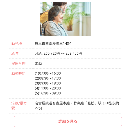
勤務地
岐阜市茜部菱野三143-1
給与
月給: 205,720円 〜 258,450円
雇用形態
常勤
勤務時間
(1)07:00〜16:00
(2)08:30〜17:30
(3)09:00〜18:00
(4)11:00〜20:00
(5)16:30〜09:30
沿線/最寄
名古屋鉄道名古屋本線・竹鼻線「笠松」駅より徒歩約
駅
27分
詳細を見る