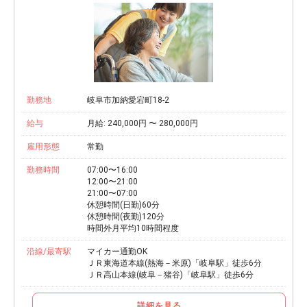
勤務地
岐阜市加納愛宕町18-2
給与
月給: 240,000円 〜 280,000円
雇用形態
常勤
勤務時間
07:00〜16:00
12:00〜21:00
21:00〜07:00
休憩時間(日勤)60分
休憩時間(夜勤)120分
時間外月平均10時間程度
沿線/最寄駅
マイカー通勤OK
ＪＲ東海道本線(熱海－米原)「岐阜駅」徒歩6分
ＪＲ高山本線(岐阜－猪谷)「岐阜駅」徒歩6分
詳細を見る