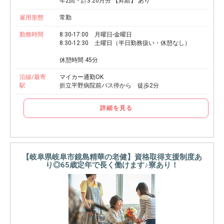
年2回・計3.20月分 【昇給】 あり
雇用形態
常勤
勤務時間
8:30-17:00 月曜日-金曜日
8:30-12:30 土曜日（半日勤務扱い・休憩なし）
休憩時間 45分
沿線/最寄
マイカー通勤OK
駅
折立平野病院前バス停から 徒歩2分
詳細を見る
【岐阜県岐阜市鏡島精華の老健】資格取得支援制度あ
り◎65歳定年で長く働けます♪寮あり！