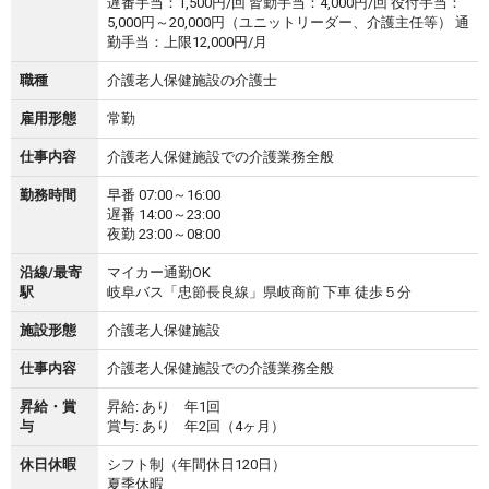
遅番手当：1,500円/回 皆勤手当：4,000円/回 役付手当：
5,000円～20,000円（ユニットリーダー、介護主任等） 通
勤手当：上限12,000円/月
職種
介護老人保健施設の介護士
雇用形態
常勤
仕事内容
介護老人保健施設での介護業務全般
勤務時間
早番 07:00～16:00
遅番 14:00～23:00
夜勤 23:00～08:00
沿線/最寄
マイカー通勤OK
駅
岐阜バス「忠節長良線」県岐商前 下車 徒歩５分
施設形態
介護老人保健施設
仕事内容
介護老人保健施設での介護業務全般
昇給・賞
昇給: あり 年1回
与
賞与: あり 年2回（4ヶ月）
休日休暇
シフト制（年間休日120日）
夏季休暇