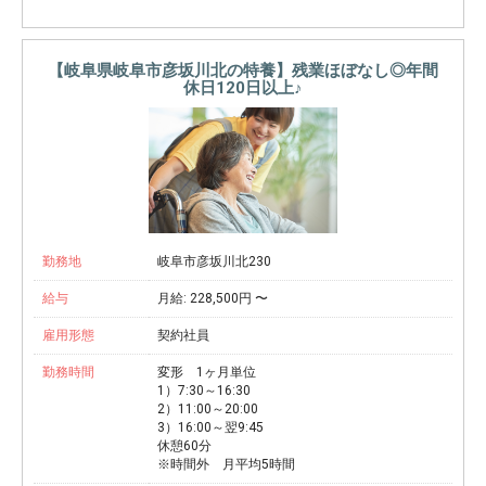
【岐阜県岐阜市彦坂川北の特養】残業ほぼなし◎年間
休日120日以上♪
勤務地
岐阜市彦坂川北230
給与
月給: 228,500円 〜
雇用形態
契約社員
勤務時間
変形 1ヶ月単位
1）7:30～16:30
2）11:00～20:00
3）16:00～翌9:45
休憩60分
※時間外 月平均5時間