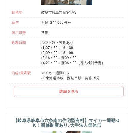
勤務地
岐阜市鏡島精華3-17-5
給与
月給: 244,000円 〜
雇用形態
常勤
勤務時間
シフト制・夜勤あり
(1)07：30～16：30
(2)09：00～18：00
(3)16：30～翌09：30
(4)21：00～翌06：00（導入検討予定）
沿線/最寄駅
マイカー通勤ＯＫ
JR東海道本線 西岐阜駅 徒歩15分
詳細を見る
【岐阜県岐阜市六条南の住宅型有料】マイカー通勤Ｏ
Ｋ！研修制度あり♪大手法人母体◎