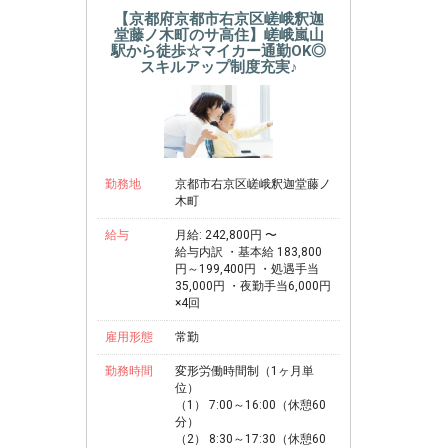
【京都府京都市右京区嵯峨釈迦
堂藤ノ木町のサ高住】嵯峨嵐山
駅から徒歩☆マイカー通勤OK◎
スキルアップ制度充実♪
勤務地
京都市右京区嵯峨釈迦堂藤ノ
木町
給与
月給: 242,800円 〜
給与内訳 ・基本給 183,800
円～199,400円 ・処遇手当
35,000円 ・夜勤手当6,000円
×4回
雇用形態
常勤
勤務時間
変形労働時間制（1ヶ月単
位）
（1） 7:00～16:00（休憩60
分）
（2） 8:30～17:30（休憩60