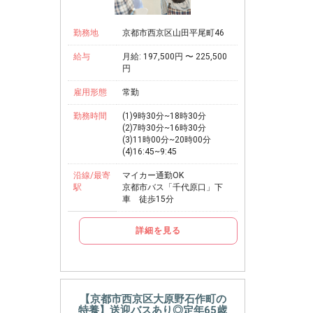
勤務地
京都市西京区山田平尾町46
給与
月給: 197,500円 〜 225,500
円
雇用形態
常勤
勤務時間
(1)9時30分~18時30分
(2)7時30分~16時30分
(3)11時00分~20時00分
(4)16:45~9:45
沿線/最寄
マイカー通勤OK
駅
京都市バス「千代原口」下
車 徒歩15分
詳細を見る
【京都市西京区大原野石作町の
特養】送迎バスあり◎定年65歳