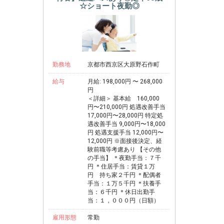
☆ショート夜勤◎
勤務地
京都市西京区大原野石作町
給与
月給: 198,000円 〜 268,000
円
＜詳細＞ 基本給 160,000
円〜210,000円 処遇改善手当
17,000円〜28,000円 特定処
遇改善手当 9,000円〜18,000
円 処遇支援手当 12,000円〜
12,000円 ※面接後決定、経
験前職等考慮あり 【その他
の手当】 ＊夜勤手当：７千
円 ＊住居手当：賃貸１万
円 持ち家２千円 ＊配偶者
手当：１万５千円 ＊扶養手
当：６千円 ＊休日出勤手
当：１，０００円（日額）
雇用形態
常勤