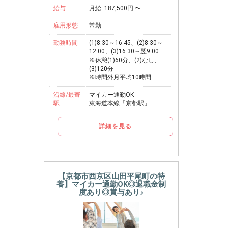
給与
月給: 187,500円 〜
雇用形態
常勤
勤務時間
(1)8:30～16:45、(2)8:30～
12:00、(3)16:30～翌9:00
※休憩(1)60分、(2)なし、
(3)120分
※時間外月平均10時間
沿線/最寄
マイカー通勤OK
駅
東海道本線「京都駅」
詳細を見る
【京都市西京区山田平尾町の特
養】マイカー通勤OK◎退職金制
度あり◎賞与あり♪