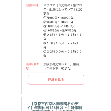
勤務時間
※フロア（３交替の２階フロ
ア）配属によってシフトに変
更有
①7時00分〜16時00分
②9時00分〜18時00分
③10時00分〜19時00分
④16時30分～翌9時30分
⑤０６時４５分～１５時４５
分
⑥１３時１５分～２２時１５
分
⑦２２時００分～０７時００
分
沿線/最寄
京阪京都交通バス「八幡前」
駅
バス停下車 徒歩7分
詳細を見る
【京都市西京区御陵鴫谷のデ
イ】年間休日126日以上！研修制