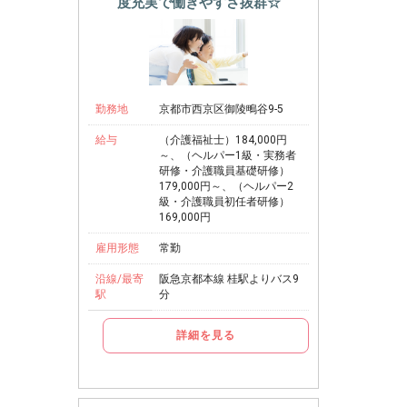
度充実で働きやすさ抜群☆
勤務地
京都市西京区御陵鴫谷9-5
給与
（介護福祉士）184,000円
～、（ヘルパー1級・実務者
研修・介護職員基礎研修）
179,000円～、（ヘルパー2
級・介護職員初任者研修）
169,000円
雇用形態
常勤
沿線/最寄
阪急京都本線 桂駅よりバス9
駅
分
詳細を見る