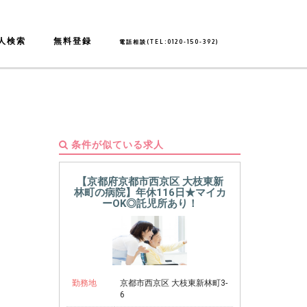
人検索
無料登録
電話相談(TEL:0120-150-392)
条件が似ている求人
【京都府京都市西京区 大枝東新
林町の病院】年休116日★マイカ
ーOK◎託児所あり！
勤務地
京都市西京区 大枝東新林町3-
6