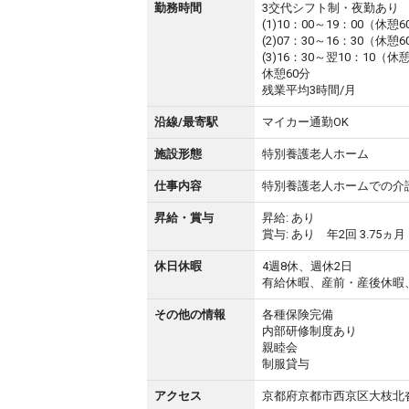
勤務時間
3交代シフト制・夜勤あり
(1)10：00～19：00（休憩
(2)07：30～16：30（休憩
(3)16：30～翌10：10（休
休憩60分
残業平均3時間/月
沿線/最寄駅
マイカー通勤OK
施設形態
特別養護老人ホーム
仕事内容
特別養護老人ホームでの介
昇給・賞与
昇給: あり
賞与: あり 年2回 3.75ヵ月
休日休暇
4週8休、週休2日
有給休暇、産前・産後休暇
その他の情報
各種保険完備
内部研修制度あり
親睦会
制服貸与
アクセス
京都府京都市西京区大枝北沓