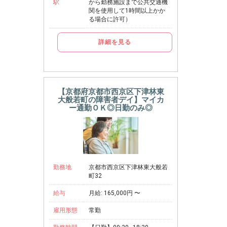
駅
から勤務施設まで公共交通機
関を使用して1時間以上かか
る場合に許可）
詳細を見る
【京都府京都市西京区下津林東
大般若町の障害者デイ】マイカ
ー通勤ＯＫ◎日勤のみ◎
勤務地
京都市西京区下津林東大般若
町32
給与
月給: 165,000円 〜
雇用形態
常勤