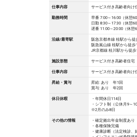
仕事内容
サービス付き高齢者向け
勤務時間
早番 7:00～16:00（休憩6
日勤 8:30～17:30（休憩6
遅番 11:00～20:00（休憩
沿線/最寄駅
阪急京都本線 桂駅から徒
阪急嵐山線 桂駅から徒歩
JR京都線 桂川駅から徒歩
施設形態
サービス付き高齢者住宅
仕事内容
サービス付き高齢者向け
昇給・賞与
昇給: あり 年1回
賞与: あり 年2回
休日休暇
・年間休日114日
・シフト制（公休月9～1
※2月のみ8日
その他の情報
・確定拠出年金制度あり
・各種保険完備
・健康診断（法定検診、
・インフルエンザ予防接