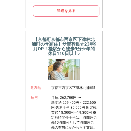
詳細を見る
【京都府京都市西京区下津林北
浦町のサ高住】サ責募集☆23年9
月OP！桂駅から徒歩9分☆年間
休日110日以上♪
勤務地
京都市西京区下津林北浦町5
給与
月給: 262,700円 〜
基本給 209,400円～222,600
円 処遇手当 35,000円 固定残
業代 18,300円～19,300円 ※
定額時間外手当は、時間外労
働10時間分として時間外労
働の有無にかかわらず支給。