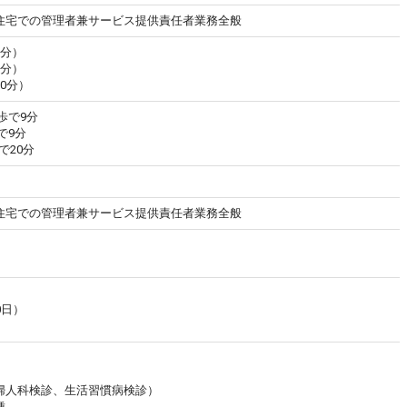
住宅での管理者兼サービス提供責任者業務全般
0分）
0分）
60分）
歩で9分
で9分
で20分
住宅での管理者兼サービス提供責任者業務全般
0日）
婦人科検診、生活習慣病検診）
種