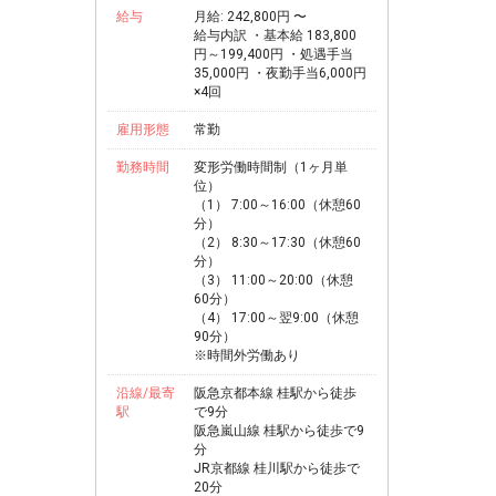
給与
月給: 242,800円 〜
給与内訳 ・基本給 183,800
円～199,400円 ・処遇手当
35,000円 ・夜勤手当6,000円
×4回
雇用形態
常勤
勤務時間
変形労働時間制（1ヶ月単
位）
（1） 7:00～16:00（休憩60
分）
（2） 8:30～17:30（休憩60
分）
（3） 11:00～20:00（休憩
60分）
（4） 17:00～翌9:00（休憩
90分）
※時間外労働あり
沿線/最寄
阪急京都本線 桂駅から徒歩
駅
で9分
阪急嵐山線 桂駅から徒歩で9
分
JR京都線 桂川駅から徒歩で
20分