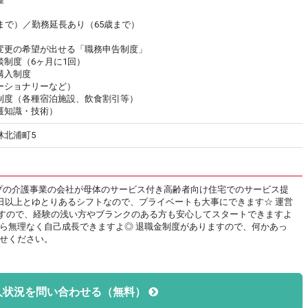
まで）／勤務延長あり（65歳まで）
変更の希望が出せる「職務申告制度」
制度（6ヶ月に1回）
購入制度
ーショナリーなど）
制度（各種宿泊施設、飲食割引等）
護知識・技術）
林北浦町5
ープの介護事業の会社が母体のサービス付き高齢者向け住宅でのサービス提
0日以上とゆとりあるシフトなので、プライベートも大事にできます☆ 運営
すので、経験の浅い方やブランクのある方も安心してスタートできますよ
がら無理なく自己成長できますよ◎ 退職金制度がありますので、何かあっ
わせください。
人状況を問い合わせる（無料）