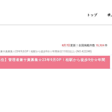
トップ
求
8月7日
更新！全国掲載件数
15,924
件
募集☆23年9月OP！桂駅から徒歩9分☆年間休日110日以上♪ (NO.422248)
住】管理者兼サ責募集☆23年9月OP！桂駅から徒歩9分☆年間