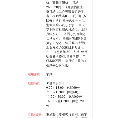
修、実務者研修） 月給
263,620円～（介護福祉士）
※月給には介護職員処遇手
当、夜勤手当8,000円/回（5
回分）含む ※その他手当は
別途支給いたします。 ※シ
フト限定社員の月給は、上記
月給から－1万円した金額と
なります。 ※週休3日制を選
択するなど、休日数の上限に
よる月給の変動はありませ
ん。 《想定年収》 入社1年目
初任者研修/実務者研修：年
収330万円～ ※月給＋賞与＋
夜勤手当月5回分
雇用形態
常勤
勤務時間
▼基本シフト
9:00～18:00（休憩60分）
7:00～16:00（休憩60分）
11:00～20:00（休憩60分）
16:00～翌10:00（休憩120
分）
沿線/最寄
車通勤は要相談（原則、自宅