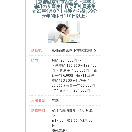
【京都府京都市西京区下津林北
浦町のサ高住】夜専正社員募集
☆23年9月OP！桂駅から徒歩9分
☆年間休日110日以上♪
勤務地
京都市西京区下津林北浦町5
給与
月給: 284,800円 〜
・基本給 183,800～199,400
円 ・処遇手当 35,000円 ・夜
勤手当 6,000円/回×11回 基
本給183,800＋処遇手当
35,000＋夜勤手当66,000円
（11回分）＝284,800円
雇用形態
常勤
勤務時間
変形労働時間制（1ヶ月単
位）
■ 17:00～翌9:00（休憩90
分）
※残業あり