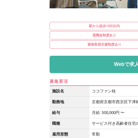
駅から徒歩10分以内
退職金制度あり
資格取得支援制度あり
Webで求
募集要項
施設名
ココファン桂
勤務地
京都府京都市西京区下津
給与
月給: 300,000円 〜
職種
サービス付き高齢者住宅
雇用形態
常勤