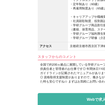
・定年制あり（60歳）
・再雇用制度あり（65歳
・キャリアアップや職種
・社員顕彰制度、役割面談
・学研グループ商品割引
（書籍、保育用品、ステ
・学研グループ福利厚生
・学研グループ研修（介
アクセス
京都府京都市西京区下津
スタッフからのコメント
全国で約200ヵ拠点に展開している学研グル
供責任者と管理者のお仕事です◎ 年間休日11
ガイドラインが記載されたマニュアルがありま
◎ 資格取得支援制度がありますので、働きな
た時も安心ですね☆ まずはお気軽にお問い合
Webで求