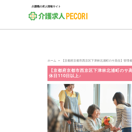
介護職の求人情報サイト
ホーム
【京都府京都市西京区下津林北浦町のサ高住】管理者兼サ責
【京都府京都市西京区下津林北浦町のサ高
休日110日以上♪