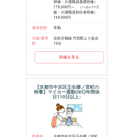
研修・介護職員基礎研修）
179,000円～、（ヘルパー2
級・介護職員初任者研修）
169,000円
雇用形態
常勤
沿線/最寄
近鉄京都線 竹田駅より徒歩
駅
10分
詳細を見る
【京都市中京区壬生梛ノ宮町の
特養】マイカー通勤OK◎年間休
日110日以上♪
勤務地
京都市中京区壬生梛ノ宮町