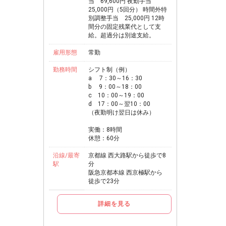
当 69,600円 夜勤手当
25,000円（5回分） 時間外特
別調整手当 25,000円 12時
間分の固定残業代として支
給。超過分は別途支給。
雇用形態
常勤
勤務時間
シフト制（例）
a 7：30～16：30
b 9：00～18：00
c 10：00～19：00
d 17：00～翌10：00
（夜勤明け翌日は休み）
実働：8時間
休憩：60分
沿線/最寄
京都線 西大路駅から徒歩で8
駅
分
阪急京都本線 西京極駅から
徒歩で23分
詳細を見る