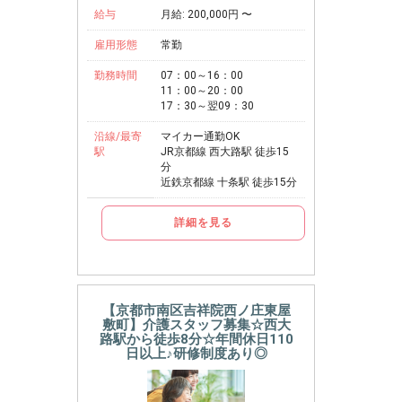
給与
月給: 200,000円 〜
雇用形態
常勤
勤務時間
07：00～16：00
11：00～20：00
17：30～翌09：30
沿線/最寄
マイカー通勤OK
駅
JR京都線 西大路駅 徒歩15
分
近鉄京都線 十条駅 徒歩15分
詳細を見る
【京都市南区吉祥院西ノ庄東屋
敷町】介護スタッフ募集☆西大
路駅から徒歩8分☆年間休日110
日以上♪研修制度あり◎