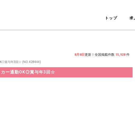
トップ
求
8月8日
更新！全国掲載件数
15,928
件
年3回☆ (NO.428444)
カー通勤OK◎賞与年3回☆