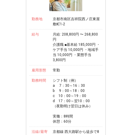
勤務地
京都市南区吉祥院西ノ庄東屋
敷町1-2
給与
月給: 208,800円 〜 268,800
円
介護職 ■基本給 185,000円 ・
ケア手当 10,000円 ・地域手
当 10,000円 ・業態手当
3,800円
雇用形態
常勤
勤務時間
シフト制（例）
a 7：30～16：30
b 9：00～18：00
c 10：00～19：00
d 17：00～翌10：00
（夜勤明け翌日は休み）
実働：8時間
休憩：60分
沿線/最寄
京都線 西大路駅から徒歩で8