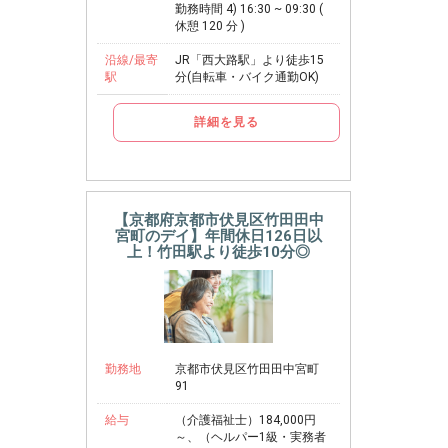
勤務時間 4) 16:30 ~ 09:30 (
休憩 120 分 )
沿線/最寄
JR「西大路駅」より徒歩15
駅
分(自転車・バイク通勤OK)
詳細を見る
【京都府京都市伏見区竹田田中
宮町のデイ】年間休日126日以
上！竹田駅より徒歩10分◎
勤務地
京都市伏見区竹田田中宮町
91
給与
（介護福祉士）184,000円
～、（ヘルパー1級・実務者