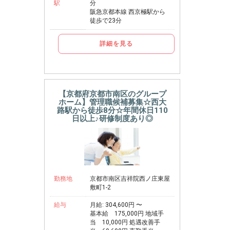
駅
分
阪急京都本線 西京極駅から
徒歩で23分
詳細を見る
【京都府京都市南区のグループ
ホーム】管理職候補募集☆西大
路駅から徒歩8分☆年間休日110
日以上♪研修制度あり◎
勤務地
京都市南区吉祥院西ノ庄東屋
敷町1-2
給与
月給: 304,600円 〜
基本給 175,000円 地域手
当 10,000円 処遇改善手