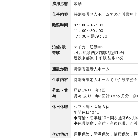
雇用形態
常勤
仕事内容
特別養護老人ホームでの介護業務全
勤務時間
07：00～16：00
11：00～20：00
17：30～翌09：30
沿線/最
マイカー通勤OK
寄駅
JR京都線 西大路駅 徒歩15分
近鉄京都線 十条駅 徒歩15分
施設形態
特別養護老人ホーム
仕事内容
特別養護老人ホームでの介護業務全
昇給・賞
昇給: あり 年1回
与
賞与: あり 年3回計3.67ヶ月分（
休日休暇
シフト制：４週８休
年間休日107日
◆有給：初年度10日間を通常6ヶ月
◆休暇制度：産前・産後休暇、介護
その他の
雇用保険，労災保険，健康保険，厚