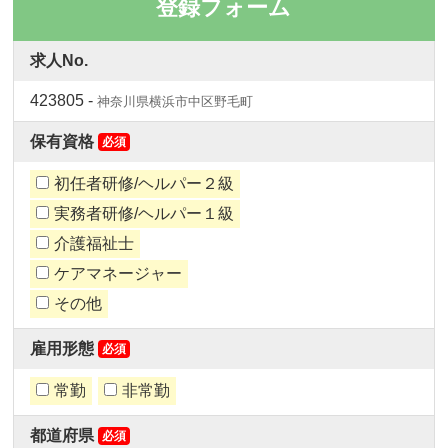
登録フォーム
求人No.
423805 -
神奈川県横浜市中区野毛町
保有資格
必須
初任者研修/ヘルパー２級
実務者研修/ヘルパー１級
介護福祉士
ケアマネージャー
その他
雇用形態
必須
常勤
非常勤
都道府県
必須