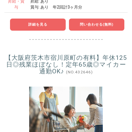
昇給・賞
昇給: あり
与
賞与: あり 年2回計3ヶ月分
詳細を見る
問い合わせる(無料)
【大阪府茨木市宿川原町の有料】年休125
日◎残業ほぼなし！定年65歳◎マイカー
通勤OK♪
(NO.432646)