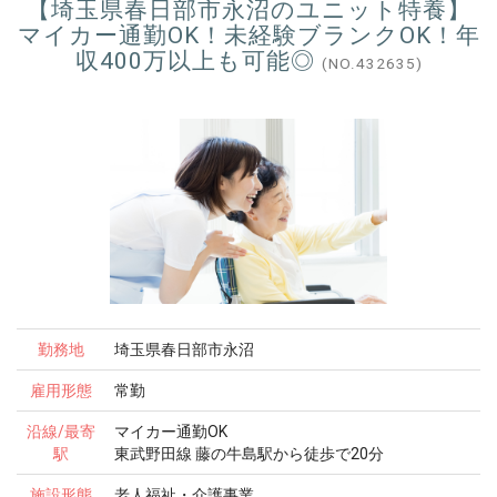
【埼玉県春日部市永沼のユニット特養】
マイカー通勤OK！未経験ブランクOK！年
収400万以上も可能◎
(NO.432635)
勤務地
埼玉県春日部市永沼
雇用形態
常勤
沿線/最寄
マイカー通勤OK
駅
東武野田線 藤の牛島駅から徒歩で20分
施設形態
老人福祉・介護事業