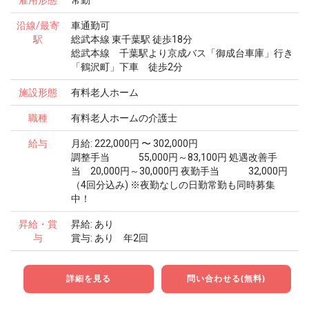
沿線/最寄
車通勤可
駅
総武本線 東千葉駅 徒歩18分
総武本線 千葉駅より京成バス「御成台車庫」行き
「鶴沢町」下車 徒歩2分
施設形態
有料老人ホーム
職種
有料老人ホームの介護士
給与
月給: 222,000円 〜 302,000円
調整手当 55,000円～83,100円 処遇改善手
当 20,000円～30,000円 夜勤手当 32,000円
（4回分込み) ※夜勤なしの日勤常勤も同時募集
中！
昇給・賞
昇給: あり
与
賞与: あり 年2回
詳細を見る
問い合わせる(無料)