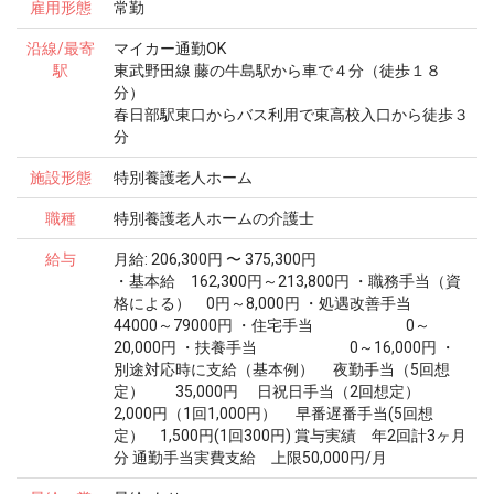
雇用形態
常勤
沿線/最寄
マイカー通勤OK
駅
東武野田線 藤の牛島駅から車で４分（徒歩１８
分）
春日部駅東口からバス利用で東高校入口から徒歩３
分
施設形態
特別養護老人ホーム
職種
特別養護老人ホームの介護士
給与
月給: 206,300円 〜 375,300円
・基本給 162,300円～213,800円 ・職務手当（資
格による） 0円～8,000円 ・処遇改善手当
44000～79000円 ・住宅手当 0～
20,000円 ・扶養手当 0～16,000円 ・
別途対応時に支給（基本例） 夜勤手当（5回想
定） 35,000円 日祝日手当（2回想定）
2,000円（1回1,000円） 早番遅番手当(5回想
定） 1,500円(1回300円) 賞与実績 年2回計3ヶ月
分 通勤手当実費支給 上限50,000円/月