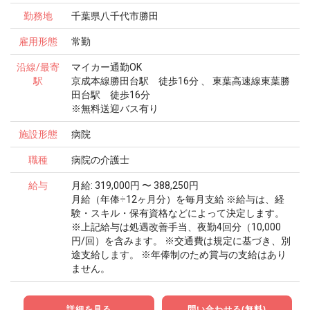
勤務地
千葉県八千代市勝田
雇用形態
常勤
沿線/最寄
マイカー通勤OK
駅
京成本線勝田台駅 徒歩16分 、 東葉高速線東葉勝
田台駅 徒歩16分
※無料送迎バス有り
施設形態
病院
職種
病院の介護士
給与
月給: 319,000円 〜 388,250円
月給（年俸÷12ヶ月分）を毎月支給 ※給与は、経
験・スキル・保有資格などによって決定します。
※上記給与は処遇改善手当、夜勤4回分（10,000
円/回）を含みます。 ※交通費は規定に基づき、別
途支給します。 ※年俸制のため賞与の支給はあり
ません。
詳細を見る
問い合わせる(無料)