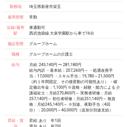
勤務地
埼玉県新座市栄五
雇用形態
常勤
沿線/最寄
車通勤可
駅
西武池袋線 大泉学園駅から車で16分
施設形態
グループホーム
職種
グループホームの介護士
給与
月給: 245,140円 〜 281,180円
給与内訳 ・基本給：207,260円～ ・処遇改善手
当：17,000円 ・スキル手当：19,780～21,500円
（約１年間固定、その後変動の可能性あり） ・確
定拠出年金：1,100円 ※資格・経験・能力による 介
護福祉士：月給270,860円～ 実務者研修：月給
257,140円～ 初任者研修：月給251,140円～ 無資
格：月給245,140円～ ※別途、夜勤手当（4回
分）：20,000円～40,000円（追加分別途支給）
昇給・賞
昇給: あり 年1回
与
賞与: あり 年2回