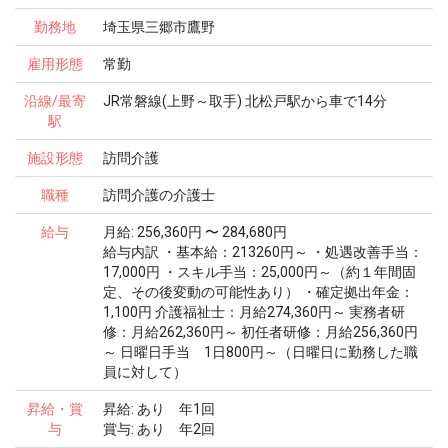
勤務地
埼玉県三郷市鷹野
雇用形態
常勤
沿線/最寄
JR常磐線(上野～取手) 北松戸駅から車で14分
駅
施設形態
訪問介護
職種
訪問介護の介護士
給与
月給: 256,360円 〜 284,680円
給与内訳 ・基本給：213260円～ ・処遇改善手当：
17,000円 ・スキル手当：25,000円～（約１年間固
定、その後変動の可能性あり） ・確定拠出年金：
1,100円 介護福祉士：月給274,360円～ 実務者研
修：月給262,360円～ 初任者研修：月給256,360円
～ 日曜日手当 1日800円～（日曜日に勤務した職
員に対して）
昇給・賞
昇給: あり 年1回
与
賞与: あり 年2回