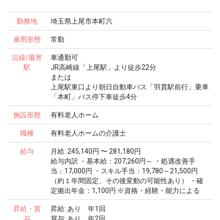
勤務地
埼玉県上尾市本町六
雇用形態
常勤
沿線/最寄
車通勤可
駅
JR高崎線「上尾駅」より徒歩22分
または
上尾駅東口より朝日自動車バス「羽貫駅前行」乗車
「本町」バス停下車徒歩4分
施設形態
有料老人ホーム
職種
有料老人ホームの介護士
給与
月給: 245,140円 〜 281,180円
給与内訳 ・基本給：207,260円～ ・処遇改善手
当：17,000円 ・スキル手当：19,780～21,500円
（約１年間固定、その後変動の可能性あり） ・確
定拠出年金：1,100円 ※資格・経験・能力による
昇給・賞
昇給: あり 年1回
与
賞与: あり 年2回