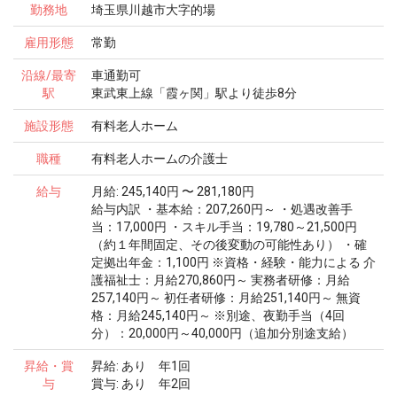
勤務地
埼玉県川越市大字的場
雇用形態
常勤
沿線/最寄
車通勤可
駅
東武東上線「霞ヶ関」駅より徒歩8分
施設形態
有料老人ホーム
職種
有料老人ホームの介護士
給与
月給: 245,140円 〜 281,180円
給与内訳 ・基本給：207,260円～ ・処遇改善手
当：17,000円 ・スキル手当：19,780～21,500円
（約１年間固定、その後変動の可能性あり） ・確
定拠出年金：1,100円 ※資格・経験・能力による 介
護福祉士：月給270,860円～ 実務者研修：月給
257,140円～ 初任者研修：月給251,140円～ 無資
格：月給245,140円～ ※別途、夜勤手当（4回
分）：20,000円～40,000円（追加分別途支給）
昇給・賞
昇給: あり 年1回
与
賞与: あり 年2回