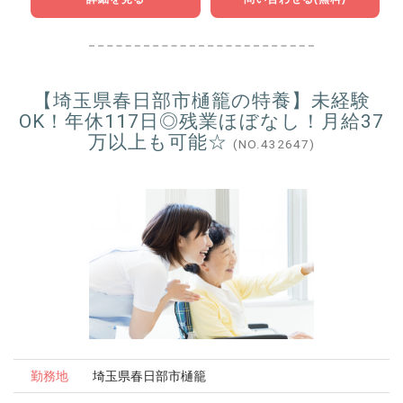
【埼玉県春日部市樋籠の特養】未経験
OK！年休117日◎残業ほぼなし！月給37
万以上も可能☆
(NO.432647)
勤務地
埼玉県春日部市樋籠