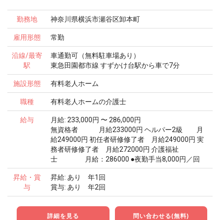
勤務地
神奈川県横浜市瀬谷区卸本町
雇用形態
常勤
沿線/最寄
車通勤可（無料駐車場あり）
駅
東急田園都市線 すずかけ台駅から車で7分
施設形態
有料老人ホーム
職種
有料老人ホームの介護士
給与
月給: 233,000円 〜 286,000円
無資格者 月給233000円 ヘルパー2級 月
給249000円 初任者研修修了者 月給249000円 実
務者研修修了者 月給272000円 介護福祉
士 月給：286000 ●夜勤手当8,000円／回
昇給・賞
昇給: あり 年1回
与
賞与: あり 年2回
詳細を見る
問い合わせる(無料)