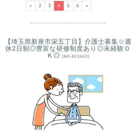
«
2
3
4
5
6
»
【埼玉県新座市栄五丁目】介護士募集☆週
休2日制◎豊富な研修制度あり◎未経験Ｏ
Ｋ◎
(NO.432660)