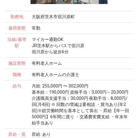
勤務地
大阪府茨木市宿川原町
雇用形態
常勤
沿線/最寄
マイカー通勤OK
駅
JR茨木駅からバスで宿川原
宿川原から徒歩6分
施設形態
有料老人ホーム
職種
有料老人ホームの介護士
給与
月給: 255,000円 〜 302,000円
基本給：190,000円 資格手当：3,000円～20,000円
介護職員支援手当：30,000円 夜勤手当：8,000円/
回(月4回) ※ 回数の増減は要相談 ・賞与あり(年2
回)※総労働時間を基本として算出 ・昇給【年一回
5000円】6年間に渡り ・交通費実費支給 ・年末年
始手当あり
昇給・賞
昇給: あり