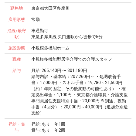
勤務地
東京都大田区多摩川
雇用形態
常勤
沿線/最寄
車通勤可
駅
東急多摩川線 矢口渡駅から徒歩で5分
施設形態
小規模多機能ホーム
職種
小規模多機能型居宅介護での介護スタッフ
給与
月給: 265,140円 〜 301,180円
給与内訳 ・基本給：207,260円～ ・処遇改善手
当：17,000円 ・スキル手当：19,780～21,500円
（約１年間固定、その後変動の可能性あり） ・確
定拠出年金：1,100円 ・東京都介護職員・介護支援
専門員居住支援特別手当：20,000円 ※別途、夜勤
手当（4回分）：20,000円～40,000円（追加分別途
支給）
昇給・賞
昇給: あり 年1回
与
賞与: あり 年2回