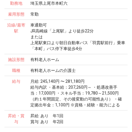
勤務地
埼玉県上尾市本町六
雇用形態
常勤
沿線/最寄
車通勤可
駅
JR高崎線「上尾駅」より徒歩22分
または
上尾駅東口より朝日自動車バス「羽貫駅前行」乗車
「本町」バス停下車徒歩4分
施設形態
有料老人ホーム
職種
有料老人ホームの介護士
給与
月給: 245,140円 〜 281,180円
給与内訳 ・基本給：207,260円～ ・処遇改善手
当：17,000円 ・スキル手当：19,780～21,500円
（約１年間固定、その後変動の可能性あり） ・確
定拠出年金：1,100円 ※資格・経験・能力による
昇給・賞
昇給: あり 年1回
与
賞与: あり 年2回