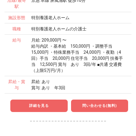
沿線/最寄
京急 本線 屏風浦駅 徒歩10分
駅
施設形態
特別養護老人ホーム
職種
特別養護老人ホームの介護士
給与
月給: 209,000円 〜
給与内訳 ・基本給 150,000円 ・調整手当
15,000円 ・特殊業務手当 24,000円 ・夜勤（4
回）手当 20,000円 住宅手当 20,000円 扶養手
当 12,500円 賞与 あり 3回/年 ■共通 交通費
（上限5万円/月）
昇給・賞
昇給: あり
与
賞与: あり 年3回
詳細を見る
問い合わせる(無料)