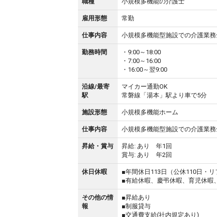
職種
小規模多機能の介護士
雇用形態
常勤
仕事内容
小規模多機能型施設での介護業務
勤務時間
・9:00～18:00
・7:00～16:00
・16:00～翌9:00
沿線/最寄
マイカー通勤OK
駅
常磐線「湯本」駅より車で5分
施設形態
小規模多機能ホーム
仕事内容
小規模多機能型施設での介護業務
昇給・賞与
昇給: あり 年1回
賞与: あり 年2回
休日休暇
■年間休日113日（公休110日・
■有給休暇、慶弔休暇、育児休暇
その他の情
■昇給あり
報
■制服貸与
■交通費支給(社内規定あり)