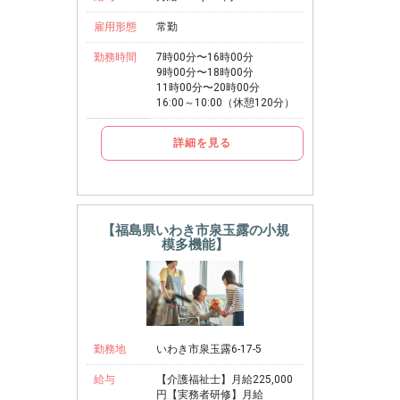
雇用形態
常勤
勤務時間
7時00分〜16時00分
9時00分〜18時00分
11時00分〜20時00分
16:00～10:00（休憩120分）
詳細を見る
【福島県いわき市泉玉露の小規
模多機能】
勤務地
いわき市泉玉露6-17-5
給与
【介護福祉士】月給225,000
円【実務者研修】月給