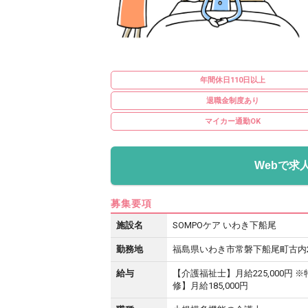
年間休日110日以上
退職金制度あり
マイカー通勤OK
Webで求
募集要項
施設名
SOMPOケア いわき下船尾
勤務地
福島県いわき市常磐下船尾町古内29
給与
【介護福祉士】月給225,000円 
修】月給185,000円