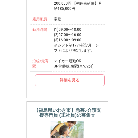
200,000円 【初任者研修】月
給185,000円
雇用形態
常勤
勤務時間
(1)09:00〜18:00
(2)07:00〜16:00
(3)16:00〜09:00
※シフト制177時間/月 シ
フトにより決定します。
沿線/最寄
マイカー通勤OK
駅
JR常磐線 泉駅(車で2分)
詳細を見る
【福島県いわき市】急募♪介護支
援専門員 (正社員)の募集☆