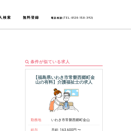
人検索
無料登録
電話相談(TEL:0120-150-392)
条件が似ている求人
【福島県いわき市常磐西郷町金
山の有料】介護福祉士の求人
勤務地
いわき市常磐西郷町金山
給与
月給: 163,600円 〜