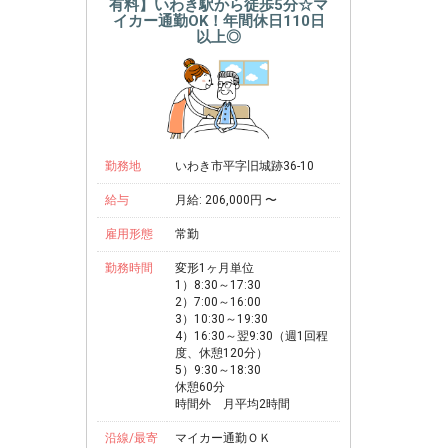
有料】いわき駅から徒歩5分☆マ
イカー通勤OK！年間休日110日
以上◎
勤務地
いわき市平字旧城跡36-10
給与
月給: 206,000円 〜
雇用形態
常勤
勤務時間
変形1ヶ月単位
1）8:30～17:30
2）7:00～16:00
3）10:30～19:30
4）16:30～翌9:30（週1回程
度、休憩120分）
5）9:30～18:30
休憩60分
時間外 月平均2時間
沿線/最寄
マイカー通勤ＯＫ