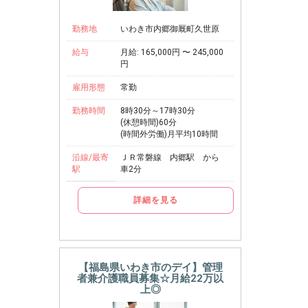
勤務地
いわき市内郷御厩町久世原
給与
月給: 165,000円 〜 245,000
円
雇用形態
常勤
勤務時間
8時30分～17時30分
(休憩時間)60分
(時間外労働)月平均10時間
沿線/最寄
ＪＲ常磐線 内郷駅 から
駅
車2分
詳細を見る
【福島県いわき市のデイ】管理
者兼介護職員募集☆月給22万以
上◎