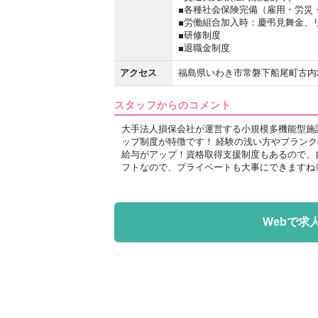
■各種社会保険完備（雇用・労災
■労働組合加入時：慶弔見舞金、
■研修制度
■退職金制度
アクセス
福島県いわき市常磐下船尾町古内29
スタッフからのコメント
大手法人損保会社が運営する小規模多機能型施
ップ制度が特徴です！ 経験の浅い方やブランク
給与がアップ！資格取得支援制度もあるので、自
フトなので、プライベートも大事にできますね
Webで求