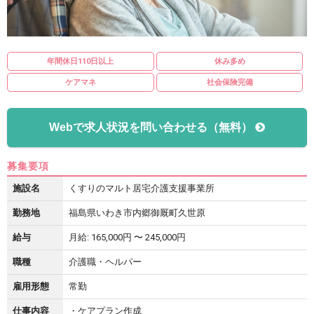
年間休日110日以上
休み多め
ケアマネ
社会保険完備
Webで求人状況を問い合わせる（無料）
募集要項
施設名
くすりのマルト居宅介護支援事業所
勤務地
福島県いわき市内郷御厩町久世原
給与
月給: 165,000円 〜 245,000円
職種
介護職・ヘルパー
雇用形態
常勤
仕事内容
・ケアプラン作成