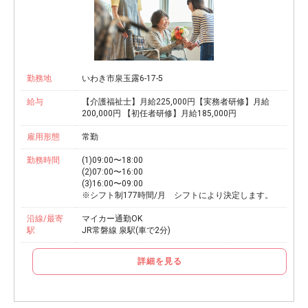
勤務地
いわき市泉玉露6-17-5
給与
【介護福祉士】月給225,000円【実務者研修】月給
200,000円 【初任者研修】月給185,000円
雇用形態
常勤
勤務時間
(1)09:00〜18:00
(2)07:00〜16:00
(3)16:00〜09:00
※シフト制177時間/月 シフトにより決定します。
沿線/最寄
マイカー通勤OK
駅
JR常磐線 泉駅(車で2分)
詳細を見る