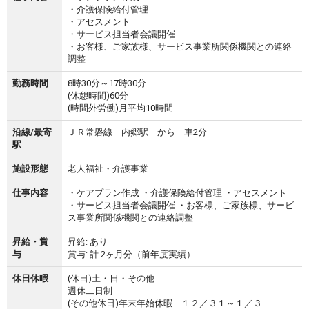
・介護保険給付管理
・アセスメント
・サービス担当者会議開催
・お客様、ご家族様、サービス事業所関係機関との連絡
調整
勤務時間
8時30分～17時30分
(休憩時間)60分
(時間外労働)月平均10時間
沿線/最寄
ＪＲ常磐線 内郷駅 から 車2分
駅
施設形態
老人福祉・介護事業
仕事内容
・ケアプラン作成 ・介護保険給付管理 ・アセスメント
・サービス担当者会議開催 ・お客様、ご家族様、サービ
ス事業所関係機関との連絡調整
昇給・賞
昇給: あり
与
賞与: 計 2ヶ月分（前年度実績）
休日休暇
(休日)土・日・その他
週休二日制
(その他休日)年末年始休暇 １２／３１～１／３