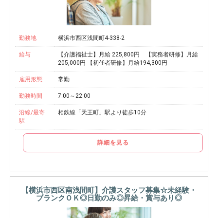
勤務地
横浜市西区浅間町4-338-2
給与
【介護福祉士】月給 225,800円 【実務者研修】月給
205,000円 【初任者研修】月給194,300円
雇用形態
常勤
勤務時間
7:00～22:00
沿線/最寄
相鉄線「天王町」駅より徒歩10分
駅
詳細を見る
【横浜市西区南浅間町】介護スタッフ募集☆未経験・
ブランクＯＫ◎日勤のみ◎昇給・賞与あり◎