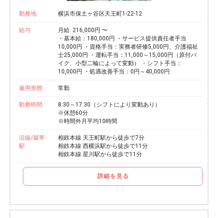
勤務地
横浜市保土ヶ谷区天王町1-22-12
給与
月給: 216,000円 〜
・基本給：180,000円 ・サービス提供責任者手当
10,000円 ・資格手当：実務者研修5,000円、介護福祉
士25,000円 ・運転手当：11,000～15,000円（原付バ
イク、小型二輪によって変動） ・シフト手当：
10,000円 ・処遇改善手当：0円～40,000円
雇用形態
常勤
勤務時間
8:30～17:30（シフトにより変動あり）
※休憩60分
※時間外月平均10時間
沿線/最寄
相鉄本線 天王町駅から徒歩で7分
駅
相鉄本線 西横浜駅から徒歩で11分
相鉄本線 星川駅から徒歩で11分
詳細を見る