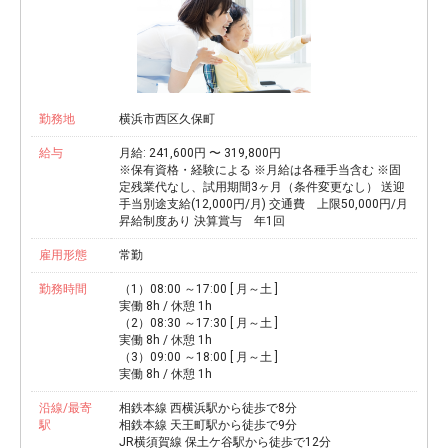
勤務地
横浜市西区久保町
給与
月給: 241,600円 〜 319,800円
※保有資格・経験による ※月給は各種手当含む ※固
定残業代なし、試用期間3ヶ月（条件変更なし） 送迎
手当別途支給(12,000円/月) 交通費 上限50,000円/月
昇給制度あり 決算賞与 年1回
雇用形態
常勤
勤務時間
（1）08:00 ～17:00 [ 月～土 ]
実働 8h / 休憩 1h
（2）08:30 ～17:30 [ 月～土 ]
実働 8h / 休憩 1h
（3）09:00 ～18:00 [ 月～土 ]
実働 8h / 休憩 1h
沿線/最寄
相鉄本線 西横浜駅から徒歩で8分
駅
相鉄本線 天王町駅から徒歩で9分
JR横須賀線 保土ケ谷駅から徒歩で12分