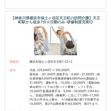
【神奈川県横浜市保土ヶ谷区天王町の訪問介護】天王
町駅から徒歩7分☆日勤のみ♪研修制度充実◎
勤務地
横浜市保土ヶ谷区天王町1-22-12
給与
月給: 229,000円 〜 292,000円
基本給：201,000円 資格手当：3,000～31,000円（初
任者研修3,000円or実務者研修8,000円or介護福祉士
31,000円） 運転手当：10,000～20,000円（電動自転
車or原付バイクor小型バイク乗車） シフト手当：
10,000円 処遇改善手当：5,000～30,000円 ※R4.9か
ら、別途訪問時間（稼働率）に応じて1,000~17,000
円/月の手当を上乗せ。 ※18歳未満の第1子扶養手当
10,000円、第2子以降扶養手当5,000円、第3子まで。