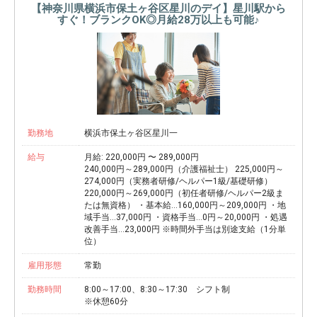
【神奈川県横浜市保土ヶ谷区星川のデイ】星川駅から
すぐ！ブランクOK◎月給28万以上も可能♪
勤務地
横浜市保土ヶ谷区星川一
給与
月給: 220,000円 〜 289,000円
240,000円～289,000円（介護福祉士） 225,000円～
274,000円（実務者研修/ヘルパー1級/基礎研修）
220,000円～269,000円（初任者研修/ヘルパー2級ま
たは無資格） ・基本給…160,000円～209,000円 ・地
域手当…37,000円 ・資格手当…0円～20,000円 ・処遇
改善手当…23,000円 ※時間外手当は別途支給（1分単
位）
雇用形態
常勤
勤務時間
8:00～17:00、8:30～17:30 シフト制
※休憩60分