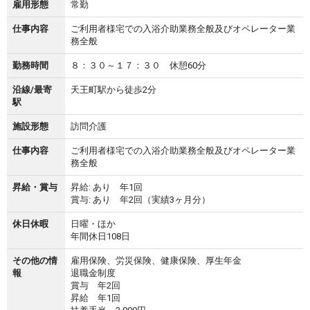
雇用形態
常勤
仕事内容
ご利用者様宅での入浴介助業務全般及びオペレーター業
務全般
勤務時間
８：３０～１７：３０ 休憩60分
沿線/最寄
天王町駅から徒歩2分
駅
施設形態
訪問介護
仕事内容
ご利用者様宅での入浴介助業務全般及びオペレーター業
務全般
昇給・賞与
昇給: あり 年1回
賞与: あり 年2回（実績3ヶ月分）
休日休暇
日曜・ほか
年間休日108日
その他の情
雇用保険、労災保険、健康保険、厚生年金
報
退職金制度
賞与 年2回
昇給 年1回