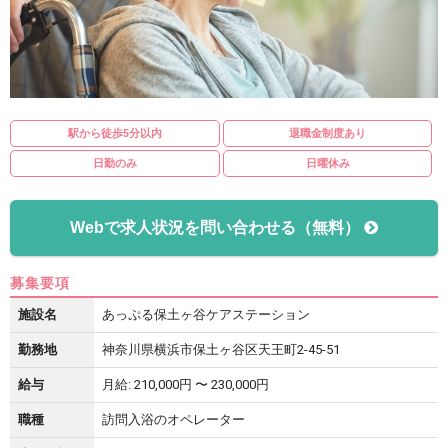
駅から徒歩5分以内
退職金制度あり
日勤のみ
日曜休み
Webで求人状況を問い合わせる（無料）
募集要項
施設名
あっぷる保土ヶ谷ケアステーション
勤務地
神奈川県横浜市保土ヶ谷区天王町2-45-51
給与
月給: 210,000円 〜 230,000円
職種
訪問入浴のオペレーター