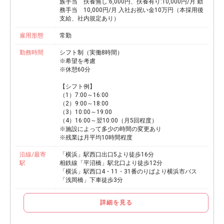
族手当 扶養無し:6,000円、扶養有り:10,000円/月 勤
務手当 10,000円/月 入社お祝い金10万円（本採用後
支給、社内規定あり）
雇用形態
常勤
勤務時間
シフト制（実働8時間）
※希望を考慮
※休憩60分
【シフト例】
（1）7:00～16:00
（2）9:00～18:00
（3）10:00～19:00
（4）16:00～翌10:00（月5回程度）
※施設によって多少の時間の変更あり
※残業は月平均10時間程度
沿線/最寄
「横浜」駅西口出口5より徒歩16分
駅
相鉄線「平沼橋」駅北口より徒歩12分
「横浜」駅西口4・11・31番のりばより横浜市バス
「浅岡橋」下車徒歩3分
詳細を見る