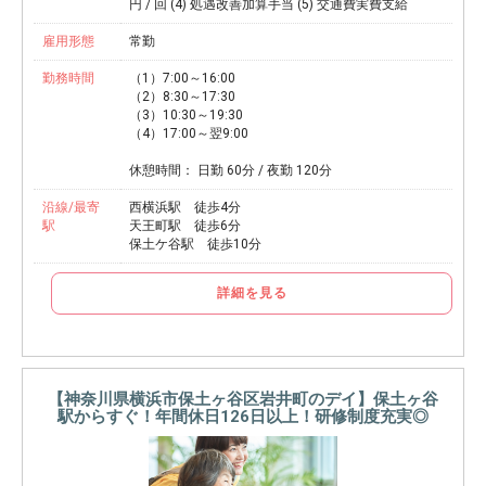
円 / 回 (4) 処遇改善加算手当 (5) 交通費実費支給
雇用形態
常勤
勤務時間
（1）7:00～16:00
（2）8:30～17:30
（3）10:30～19:30
（4）17:00～翌9:00
休憩時間： 日勤 60分 / 夜勤 120分
沿線/最寄
西横浜駅 徒歩4分
駅
天王町駅 徒歩6分
保土ケ谷駅 徒歩10分
詳細を見る
【神奈川県横浜市保土ヶ谷区岩井町のデイ】保土ヶ谷
駅からすぐ！年間休日126日以上！研修制度充実◎