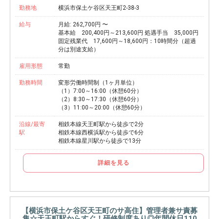
勤務地
横浜市保土ケ谷区天王町2-38-3
給与
月給: 262,700円 〜
基本給 200,400円～213,600円 処遇手当 35,000円
固定残業代 17,600円～18,600円：10時間分（超過
分は別途支給）
雇用形態
常勤
勤務時間
変形労働時間制（1ヶ月単位）
（1）7:00～16:00（休憩60分）
（2）8:30～17:30（休憩60分）
（3）11:00～20:00（休憩60分）
沿線/最寄
相鉄本線天王町駅から徒歩で2分
駅
相鉄本線西横浜駅から徒歩で6分
相鉄本線星川駅から徒歩で13分
詳細を見る
【横浜市保土ケ谷区天王町のサ高住】管理者兼サ責募
集☆天王町駅からすぐ！研修制度あり◎年間休日110