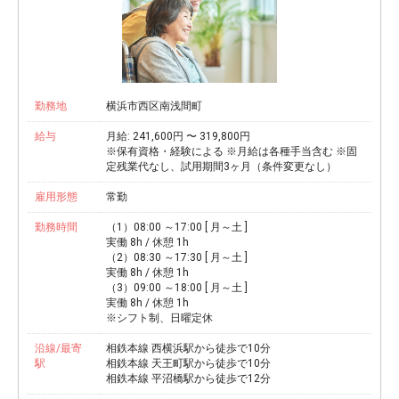
勤務地
横浜市西区南浅間町
給与
月給: 241,600円 〜 319,800円
※保有資格・経験による ※月給は各種手当含む ※固
定残業代なし、試用期間3ヶ月（条件変更なし）
雇用形態
常勤
勤務時間
（1）08:00 ～17:00 [ 月～土 ]
実働 8h / 休憩 1h
（2）08:30 ～17:30 [ 月～土 ]
実働 8h / 休憩 1h
（3）09:00 ～18:00 [ 月～土 ]
実働 8h / 休憩 1h
※シフト制、日曜定休
沿線/最寄
相鉄本線 西横浜駅から徒歩で10分
駅
相鉄本線 天王町駅から徒歩で10分
相鉄本線 平沼橋駅から徒歩で12分